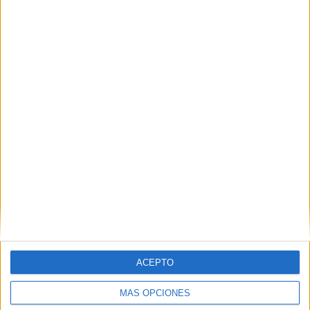
Nombre
*
Correo electrónico
*
Web
ACEPTO
MÁS OPCIONES