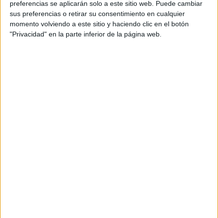
preferencias se aplicarán solo a este sitio web. Puede cambiar
sus preferencias o retirar su consentimiento en cualquier
momento volviendo a este sitio y haciendo clic en el botón
"Privacidad" en la parte inferior de la página web.
Acerca de María Olivares
El autor no ha proporcionado ninguna información.
DEJA UNA RESPUESTA
Tu dirección de correo electrónico no será
publicada.
Los campos obligatorios están marcados
con
*
Comentario
*