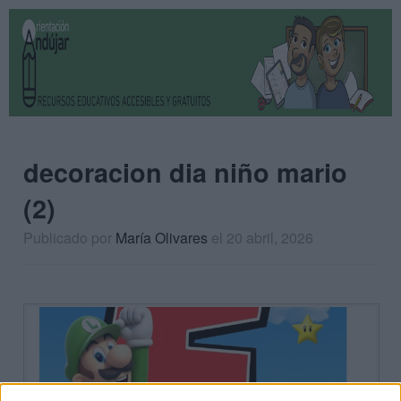
decoracion dia niño mario
(2)
Publicado por
María Olivares
el 20 abril, 2026