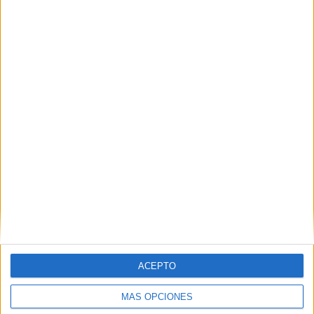
Nombre
*
Correo electrónico
*
Web
ACEPTO
MÁS OPCIONES