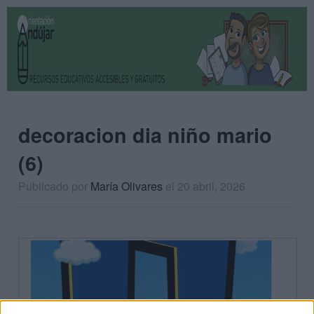
decoracion dia niño mario
(6)
Publicado por
María Olivares
el 20 abril, 2026