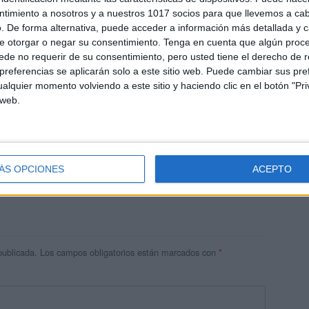
ntimiento a nosotros y a nuestros 1017 socios para que llevemos a ca
. De forma alternativa, puede acceder a información más detallada y 
e otorgar o negar su consentimiento.
Tenga en cuenta que algún proc
de no requerir de su consentimiento, pero usted tiene el derecho de r
referencias se aplicarán solo a este sitio web. Puede cambiar sus pref
alquier momento volviendo a este sitio y haciendo clic en el botón "Pri
 web.
res
 ninguna información.
ÁS OPCIONES
ACEPTO
publicada.
Los campos obligatorios están marcados con
*