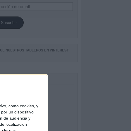
ección
il
Suscribir
GUE NUESTROS TABLEROS EN PINTEREST
CEBOOK
ivo, como cookies, y
por un dispositivo
ón de audiencia y
de localización
 clic para