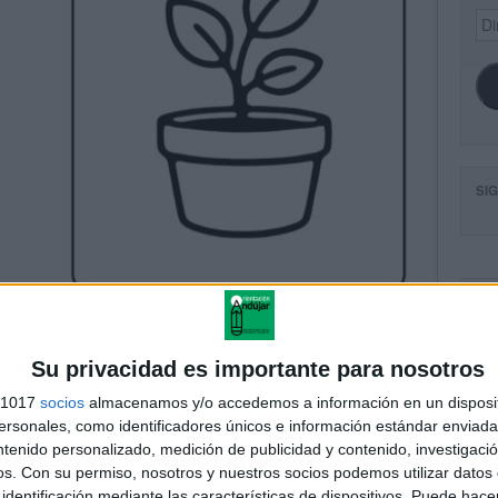
Dir
de
ema
SI
FA
Su privacidad es importante para nosotros
s 1017
socios
almacenamos y/o accedemos a información en un disposit
sonales, como identificadores únicos e información estándar enviada 
ntenido personalizado, medición de publicidad y contenido, investigaci
os.
Con su permiso, nosotros y nuestros socios podemos utilizar datos 
identificación mediante las características de dispositivos. Puede hacer