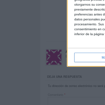
otorgarnos su conse
previamente descrito
preferencias antes d
datos personales pue
procesamiento. Sus p
consentimiento en cu
inferior de la página
Acerca de María Oliva
El autor no ha proporcionado
M
DEJA UNA RESPUESTA
Tu dirección de correo electrónico no será 
Comentario
*