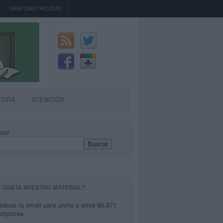
GRAFOMOTRICIDAD
TORA
ATENCIÓN
car
Buscar
E GUSTA NUESTRO MATERIAL?
roduce tu email para unirte a otros 80.871
criptores.