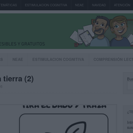
TEMÁTICAS
ESTIMULACION COGNITIVA
NEAE
NAVIDAD
ATENCIÓN
AS
NEAE
ESTIMULACION COGNITIVA
COMPRENSIÓN LEC
tierra (2)
Bus
26
¿T
Int
sus