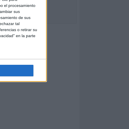
bo el procesamiento
cambiar sus
esamiento de sus
echazar tal
erencias o retirar su
vacidad" en la parte