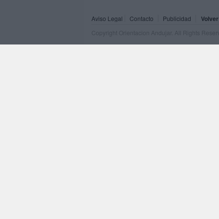
Aviso Legal
Contacto
Publicidad
Volver
Copyright Orientacion Andujar. All Rights Rese