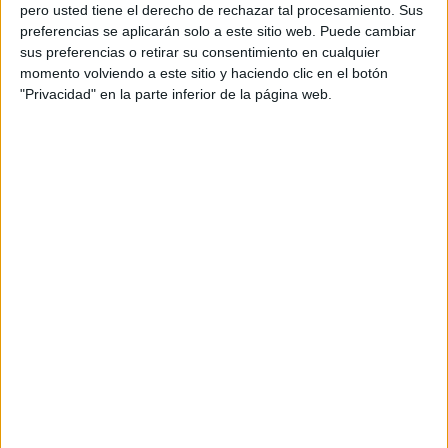
pero usted tiene el derecho de rechazar tal procesamiento. Sus
preferencias se aplicarán solo a este sitio web. Puede cambiar
sus preferencias o retirar su consentimiento en cualquier
momento volviendo a este sitio y haciendo clic en el botón
Acerca de orientacionandujar
"Privacidad" en la parte inferior de la página web.
Orientación Andújar no es solo un blog, es la apuesta
personal de dos profesores Ginés y Maribel, que
además de ser pareja, son los encargados de los
contenidos que encontramos dentro del blog y en el
cual, vuelcan la mayor parte del tiempo, que sus tareas
como docentes, y voluntarios en sus meses de verano
les permite.
DEJA UNA RESPUESTA
Tu dirección de correo electrónico no será
publicada.
Los campos obligatorios están marcados
con
*