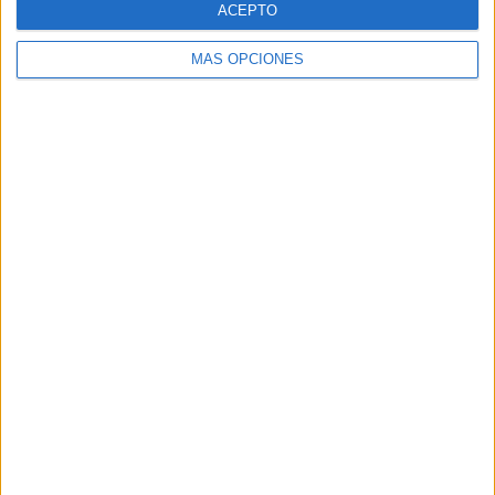
ACEPTO
MÁS OPCIONES
Buscar
Buscar
¿TE GUSTA NUESTRO MATERIAL?
Introduce tu email para unirte a otros
80.872 suscriptores.