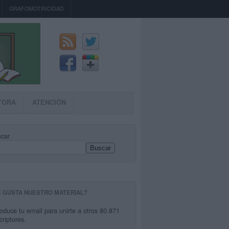
GRAFOMOTRICIDAD
TORA
ATENCIÓN
car
Buscar
E GUSTA NUESTRO MATERIAL?
roduce tu email para unirte a otros 80.871
criptores.