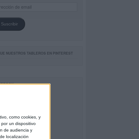
ección
il
Suscribir
GUE NUESTROS TABLEROS EN PINTEREST
CEBOOK
ivo, como cookies, y
por un dispositivo
ón de audiencia y
de localización