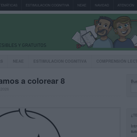
TEMÁTICAS
ESTIMULACION COGNITIVA
NEAE
NAVIDAD
ATENCIÓN
AS
NEAE
ESTIMULACION COGNITIVA
COMPRENSIÓN LEC
amos a colorear 8
Bus
, 2026
¿T
Int
sus