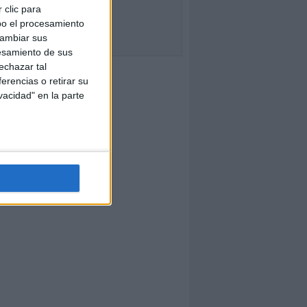
 clic para
bo el procesamiento
cambiar sus
esamiento de sus
echazar tal
erencias o retirar su
vacidad" en la parte