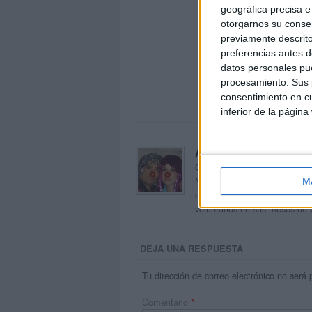
geográfica precisa e 
otorgarnos su conse
previamente descrito
preferencias antes d
datos personales pue
procesamiento. Sus p
consentimiento en cu
inferior de la página
Acerca de orientacion
Orientación Andújar no es sol
Maribel, que además de ser p
M
dentro del blog y en el cual,
voluntarios en sus meses de 
DEJA UNA RESPUESTA
Tu dirección de correo electrónico no será 
Comentario
*