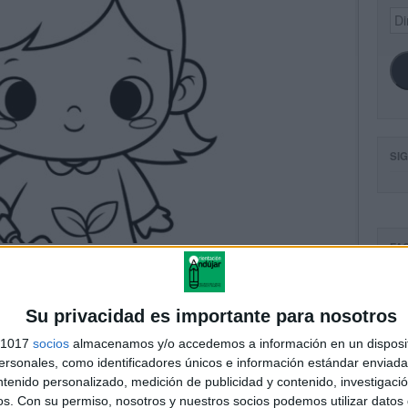
Dir
de
ema
SI
FA
Su privacidad es importante para nosotros
s 1017
socios
almacenamos y/o accedemos a información en un disposit
sonales, como identificadores únicos e información estándar enviada 
ntenido personalizado, medición de publicidad y contenido, investigaci
os.
Con su permiso, nosotros y nuestros socios podemos utilizar datos 