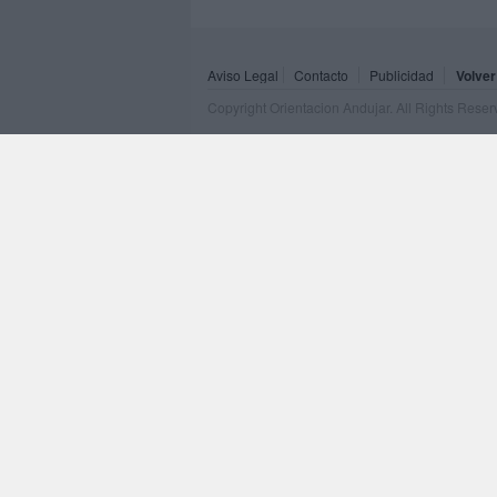
Aviso Legal
Contacto
Publicidad
Volver
Copyright Orientacion Andujar. All Rights Rese