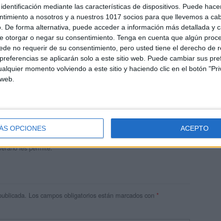
identificación mediante las características de dispositivos. Puede hacer
ntimiento a nosotros y a nuestros 1017 socios para que llevemos a ca
. De forma alternativa, puede acceder a información más detallada y 
e otorgar o negar su consentimiento.
Tenga en cuenta que algún proc
de no requerir de su consentimiento, pero usted tiene el derecho de r
referencias se aplicarán solo a este sitio web. Puede cambiar sus pref
alquier momento volviendo a este sitio y haciendo clic en el botón "Pri
 web.
andujar
o un blog, es la apuesta personal de dos profesores Ginés y
areja, son los encargados de los contenidos que encontramos
ÁS OPCIONES
ACEPTO
 vuelcan la mayor parte del tiempo, que sus tareas como docentes, y
verano les permite.
publicada.
Los campos obligatorios están marcados con
*