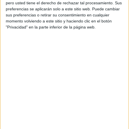
pero usted tiene el derecho de rechazar tal procesamiento. Sus
preferencias se aplicarán solo a este sitio web. Puede cambiar
sus preferencias o retirar su consentimiento en cualquier
momento volviendo a este sitio y haciendo clic en el botón
Acerca de orientacionandujar
"Privacidad" en la parte inferior de la página web.
Orientación Andújar no es solo un blog, es la apuesta
personal de dos profesores Ginés y Maribel, que
además de ser pareja, son los encargados de los
contenidos que encontramos dentro del blog y en el
cual, vuelcan la mayor parte del tiempo, que sus tareas
como docentes, y voluntarios en sus meses de verano
les permite.
DEJA UNA RESPUESTA
Tu dirección de correo electrónico no será
publicada.
Los campos obligatorios están marcados
con
*