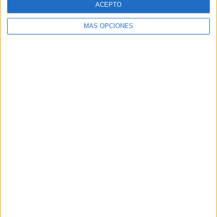
ACEPTO
MÁS OPCIONES
Buscar
Buscar
¿TE GUSTA NUESTRO MATERIAL?
Introduce tu email para unirte a otros
80.869 suscriptores.