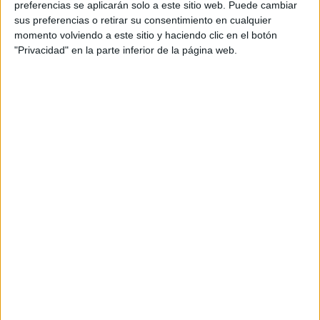
preferencias se aplicarán solo a este sitio web. Puede cambiar
sus preferencias o retirar su consentimiento en cualquier
momento volviendo a este sitio y haciendo clic en el botón
"Privacidad" en la parte inferior de la página web.
Acerca de María Olivares
El autor no ha proporcionado ninguna información.
DEJA UNA RESPUESTA
Tu dirección de correo electrónico no será
publicada.
Los campos obligatorios están marcados
con
*
Comentario
*