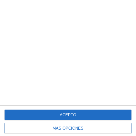
Nombre
*
Correo electrónico
*
Web
ACEPTO
MÁS OPCIONES