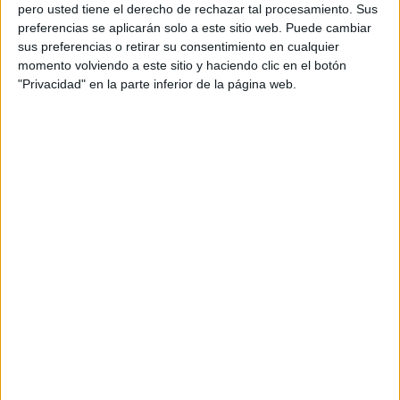
pero usted tiene el derecho de rechazar tal procesamiento. Sus
preferencias se aplicarán solo a este sitio web. Puede cambiar
sus preferencias o retirar su consentimiento en cualquier
momento volviendo a este sitio y haciendo clic en el botón
Acerca de orientacionandujar
"Privacidad" en la parte inferior de la página web.
Orientación Andújar no es solo un blog, es la apuesta
personal de dos profesores Ginés y Maribel, que
además de ser pareja, son los encargados de los
contenidos que encontramos dentro del blog y en el
cual, vuelcan la mayor parte del tiempo, que sus tareas
como docentes, y voluntarios en sus meses de verano
les permite.
DEJA UNA RESPUESTA
Tu dirección de correo electrónico no será
publicada.
Los campos obligatorios están marcados
con
*