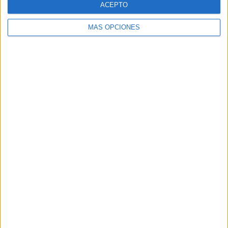
ACEPTO
MÁS OPCIONES
Buscar
Buscar
¿TE GUSTA NUESTRO MATERIAL?
Introduce tu email para unirte a otros
80.842 suscriptores.