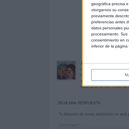
geográfica precisa e 
otorgarnos su conse
previamente descrito
preferencias antes d
datos personales pue
procesamiento. Sus p
consentimiento en cu
inferior de la página
Acerca de orientacion
Orientación Andújar no es sol
Maribel, que además de ser p
M
dentro del blog y en el cual,
voluntarios en sus meses de 
DEJA UNA RESPUESTA
Tu dirección de correo electrónico no será 
Comentario
*