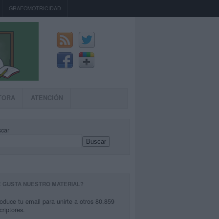
GRAFOMOTRICIDAD
TORA
ATENCIÓN
car
Buscar
E GUSTA NUESTRO MATERIAL?
roduce tu email para unirte a otros 80.859
criptores.