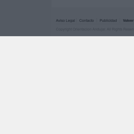
Aviso Legal
Contacto
Publicidad
Volver
Copyright Orientacion Andujar. All Rights Rese