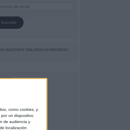
ección
il
Suscribir
GUE NUESTROS TABLEROS EN PINTEREST
CEBOOK
ivo, como cookies, y
por un dispositivo
ón de audiencia y
de localización