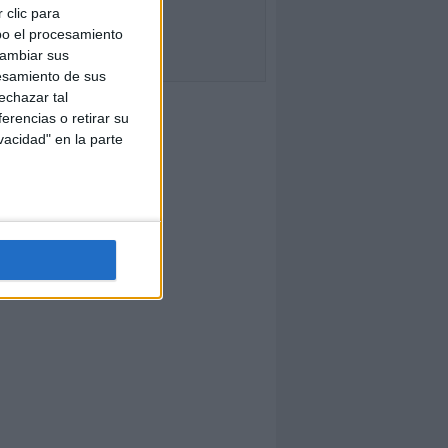
 clic para
bo el procesamiento
cambiar sus
esamiento de sus
echazar tal
erencias o retirar su
vacidad" en la parte