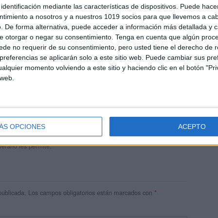
identificación mediante las características de dispositivos. Puede hacer
ntimiento a nosotros y a nuestros 1019 socios para que llevemos a ca
. De forma alternativa, puede acceder a información más detallada y 
e otorgar o negar su consentimiento.
Tenga en cuenta que algún proc
de no requerir de su consentimiento, pero usted tiene el derecho de r
referencias se aplicarán solo a este sitio web. Puede cambiar sus pref
alquier momento volviendo a este sitio y haciendo clic en el botón "Pri
 web.
andujar
o un blog, es la apuesta personal de dos profesores Ginés y
areja, son los encargados de los contenidos que encontramos
ÁS OPCIONES
ACEPTO
 vuelcan la mayor parte del tiempo, que sus tareas como docentes, y
verano les permite.
publicada.
Los campos obligatorios están marcados con
*