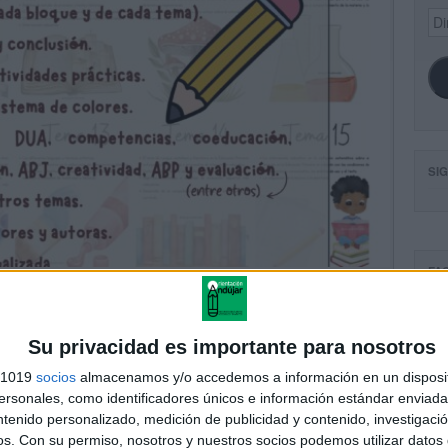
Dir
de
ema
SI
FA
Su privacidad es importante para nosotros
s 1019
socios
almacenamos y/o accedemos a información en un disposit
sonales, como identificadores únicos e información estándar enviada 
ntenido personalizado, medición de publicidad y contenido, investigaci
os.
Con su permiso, nosotros y nuestros socios podemos utilizar datos 