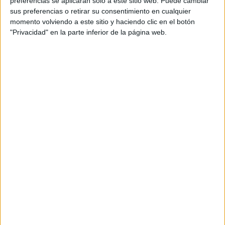
preferencias se aplicarán solo a este sitio web. Puede cambiar
cual, vuelcan la mayor parte del tiempo, que sus tareas
sus preferencias o retirar su consentimiento en cualquier
momento volviendo a este sitio y haciendo clic en el botón
como docentes, y voluntarios en sus meses de verano
"Privacidad" en la parte inferior de la página web.
les permite.
DEJA UNA RESPUESTA
Tu dirección de correo electrónico no será
publicada.
Los campos obligatorios están marcados
con
*
Comentario
*