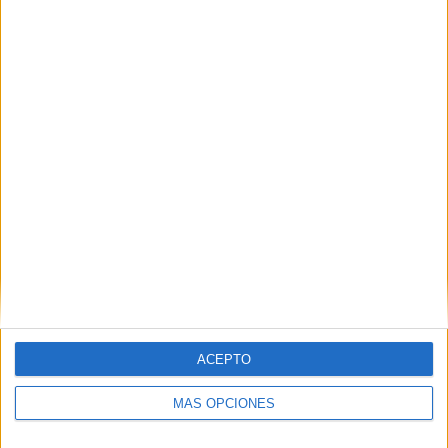
Nombre
*
Correo electrónico
*
Web
ACEPTO
MÁS OPCIONES