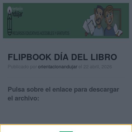
FLIPBOOK DÍA DEL LIBRO
Publicado por
orientacionandujar
el 22 abril, 2026
Pulsa sobre el enlace para descargar
el archivo: