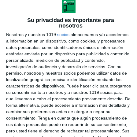
Su privacidad es importante para
nosotros
Nosotros y nuestros 1019
socios
almacenamos y/o accedemos
a información en un dispositivo, como cookies, y procesamos
datos personales, como identificadores únicos e información
estándar enviada por un dispositivo para publicidad y contenido
personalizado, medición de publicidad y contenido,
investigación de audiencia y desarrollo de servicios.
Con su
FLIPBOOK DÍA DEL LIBRO
permiso, nosotros y nuestros socios podemos utilizar datos de
localización geográfica precisa e identificación mediante las
características de dispositivos. Puede hacer clic para otorgarnos
su consentimiento a nosotros y a nuestros 1019 socios para
que llevemos a cabo el procesamiento previamente descrito. De
Acerca de orientacionandujar
forma alternativa, puede acceder a información más detallada y
Orientación Andújar no es solo un blog, es la apuesta
cambiar sus preferencias antes de otorgar o negar su
consentimiento.
Tenga en cuenta que algún procesamiento de
personal de dos profesores Ginés y Maribel, que
sus datos personales puede no requerir de su consentimiento,
además de ser pareja, son los encargados de los
pero usted tiene el derecho de rechazar tal procesamiento. Sus
contenidos que encontramos dentro del blog y en el