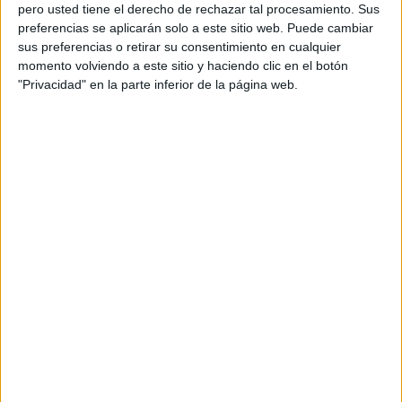
pero usted tiene el derecho de rechazar tal procesamiento. Sus
preferencias se aplicarán solo a este sitio web. Puede cambiar
sus preferencias o retirar su consentimiento en cualquier
momento volviendo a este sitio y haciendo clic en el botón
Acerca de orientacionandujar
"Privacidad" en la parte inferior de la página web.
Orientación Andújar no es solo un blog, es la apuesta
personal de dos profesores Ginés y Maribel, que
además de ser pareja, son los encargados de los
contenidos que encontramos dentro del blog y en el
cual, vuelcan la mayor parte del tiempo, que sus tareas
como docentes, y voluntarios en sus meses de verano
les permite.
DEJA UNA RESPUESTA
Tu dirección de correo electrónico no será
publicada.
Los campos obligatorios están marcados
con
*