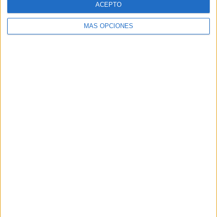
ACEPTO
MÁS OPCIONES
Buscar
Buscar
¿TE GUSTA NUESTRO MATERIAL?
Introduce tu email para unirte a otros
80.871 suscriptores.