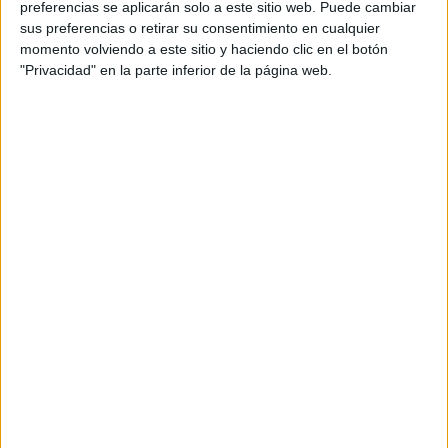
preferencias se aplicarán solo a este sitio web. Puede cambiar
sus preferencias o retirar su consentimiento en cualquier
momento volviendo a este sitio y haciendo clic en el botón
"Privacidad" en la parte inferior de la página web.
Acerca de María Olivares
El autor no ha proporcionado ninguna información.
DEJA UNA RESPUESTA
Tu dirección de correo electrónico no será
publicada.
Los campos obligatorios están marcados
con
*
Comentario
*