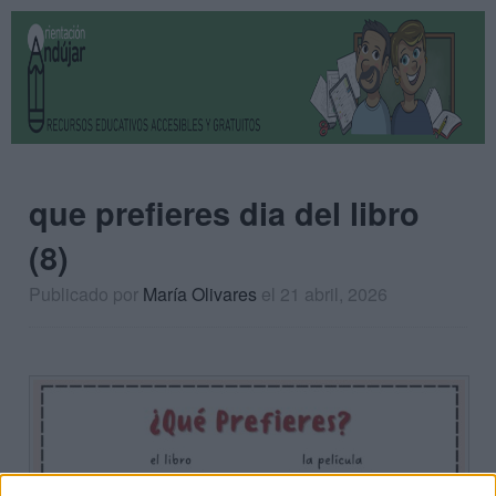
que prefieres dia del libro
(8)
Publicado por
María Olivares
el 21 abril, 2026