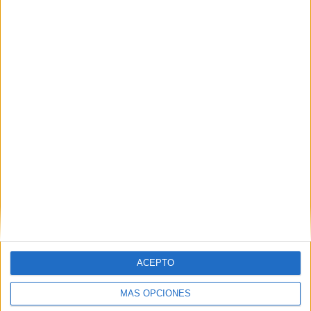
Nombre
*
Correo electrónico
*
Web
ACEPTO
MÁS OPCIONES