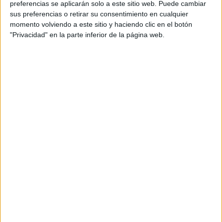
preferencias se aplicarán solo a este sitio web. Puede cambiar
sus preferencias o retirar su consentimiento en cualquier
momento volviendo a este sitio y haciendo clic en el botón
"Privacidad" en la parte inferior de la página web.
Acerca de María Olivares
El autor no ha proporcionado ninguna información.
DEJA UNA RESPUESTA
Tu dirección de correo electrónico no será
publicada.
Los campos obligatorios están marcados
con
*
Comentario
*