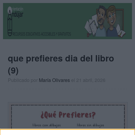
que prefieres dia del libro
(9)
Publicado por
María Olivares
el 21 abril, 2026