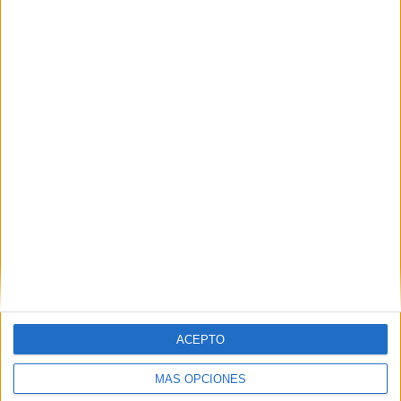
Nombre
*
Correo electrónico
*
Web
ACEPTO
MÁS OPCIONES