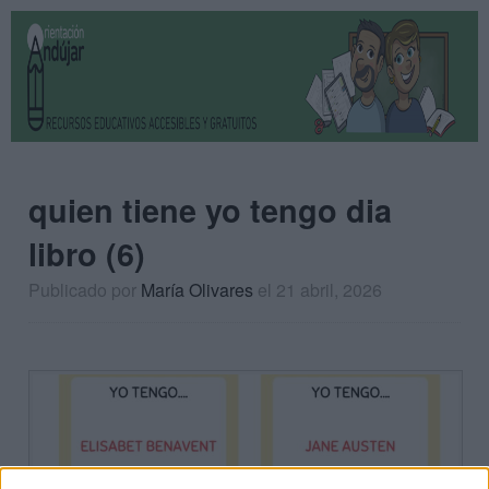
quien tiene yo tengo dia
libro (6)
Publicado por
María Olivares
el 21 abril, 2026