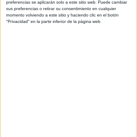
preferencias se aplicarán solo a este sitio web. Puede cambiar
sus preferencias o retirar su consentimiento en cualquier
momento volviendo a este sitio y haciendo clic en el botón
"Privacidad" en la parte inferior de la página web.
Acerca de María Olivares
El autor no ha proporcionado ninguna información.
DEJA UNA RESPUESTA
Tu dirección de correo electrónico no será
publicada.
Los campos obligatorios están marcados
con
*
Comentario
*