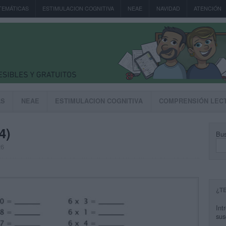
TEMÁTICAS
ESTIMULACION COGNITIVA
NEAE
NAVIDAD
ATENCIÓN
AS
NEAE
ESTIMULACION COGNITIVA
COMPRENSIÓN LEC
4)
Bus
26
¿T
Int
sus