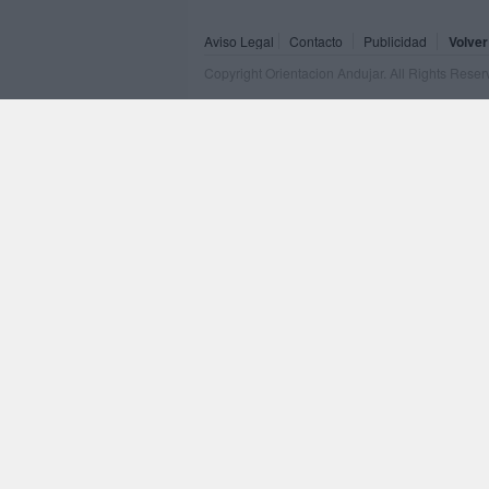
Aviso Legal
Contacto
Publicidad
Volver
Copyright Orientacion Andujar. All Rights Rese