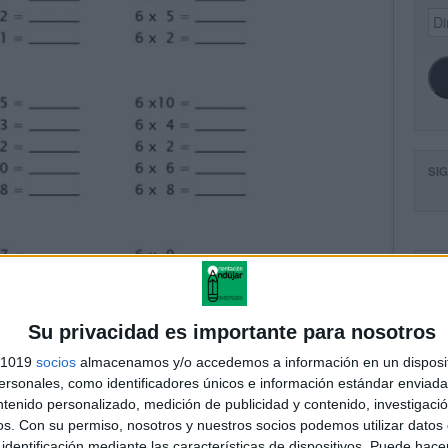
Dir
de
ema
SI
FA
Su privacidad es importante para nosotros
s 1019
socios
almacenamos y/o accedemos a información en un disposit
sonales, como identificadores únicos e información estándar enviada 
ntenido personalizado, medición de publicidad y contenido, investigaci
os.
Con su permiso, nosotros y nuestros socios podemos utilizar datos 
identificación mediante las características de dispositivos. Puede hacer