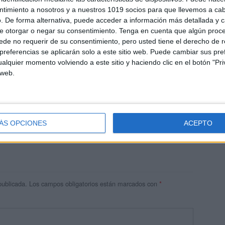
ntimiento a nosotros y a nuestros 1019 socios para que llevemos a ca
. De forma alternativa, puede acceder a información más detallada y 
e otorgar o negar su consentimiento.
Tenga en cuenta que algún proc
de no requerir de su consentimiento, pero usted tiene el derecho de r
referencias se aplicarán solo a este sitio web. Puede cambiar sus pref
alquier momento volviendo a este sitio y haciendo clic en el botón "Pri
 web.
res
 ninguna información.
ÁS OPCIONES
ACEPTO
publicada.
Los campos obligatorios están marcados con
*