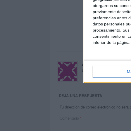
otorgarnos su conse
previamente descrito
preferencias antes d
datos personales pue
procesamiento. Sus p
consentimiento en cu
inferior de la página
Acerca de María Oliva
El autor no ha proporcionado
M
DEJA UNA RESPUESTA
Tu dirección de correo electrónico no será 
Comentario
*