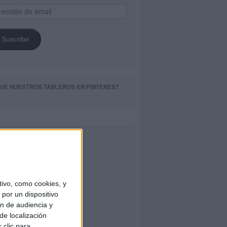
ección
il
Suscribir
GUE NUESTROS TABLEROS EN PINTEREST
CEBOOK
ivo, como cookies, y
por un dispositivo
ón de audiencia y
de localización
 clic para