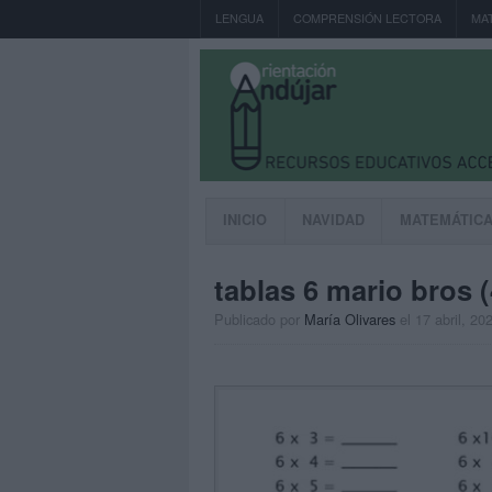
LENGUA
COMPRENSIÓN LECTORA
MA
INICIO
NAVIDAD
MATEMÁTIC
tablas 6 mario bros (
Publicado por
María Olivares
el 17 abril, 20