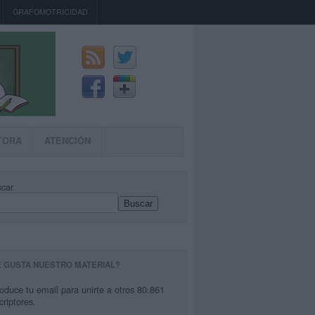
GRAFOMOTRICIDAD
TORA
ATENCIÓN
car
Buscar
E GUSTA NUESTRO MATERIAL?
roduce tu email para unirte a otros 80.861
criptores.