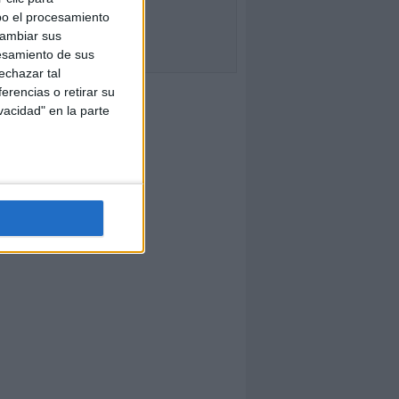
bo el procesamiento
cambiar sus
esamiento de sus
echazar tal
erencias o retirar su
vacidad" en la parte