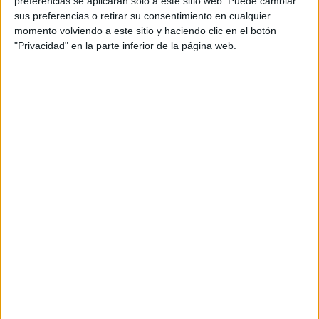
preferencias se aplicarán solo a este sitio web. Puede cambiar
sus preferencias o retirar su consentimiento en cualquier
Acerca de María Olivares
momento volviendo a este sitio y haciendo clic en el botón
"Privacidad" en la parte inferior de la página web.
El autor no ha proporcionado ninguna información.
DEJA UNA RESPUESTA
Tu dirección de correo electrónico no será
publicada.
Los campos obligatorios están marcados
con
*
Comentario
*