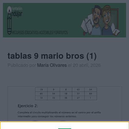
tablas 9 mario bros (1)
Publicado por
María Olivares
el 20 abril, 2026