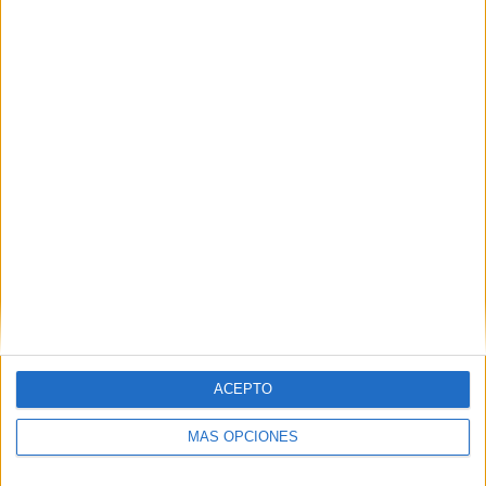
Nombre
*
Correo electrónico
*
Web
ACEPTO
MÁS OPCIONES