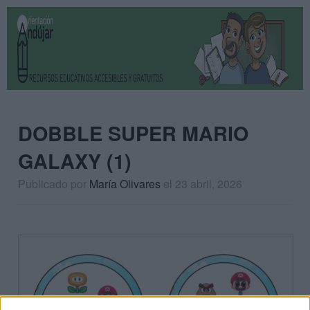
DOBBLE SUPER MARIO
GALAXY (1)
Publicado por
María Olivares
el 23 abril, 2026