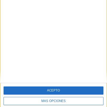
Nombre
*
Correo electrónico
*
Web
ACEPTO
MÁS OPCIONES