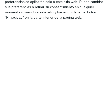
preferencias se aplicarán solo a este sitio web. Puede cambiar
sus preferencias o retirar su consentimiento en cualquier
momento volviendo a este sitio y haciendo clic en el botón
"Privacidad" en la parte inferior de la página web.
Acerca de María Olivares
El autor no ha proporcionado ninguna información.
DEJA UNA RESPUESTA
Tu dirección de correo electrónico no será
publicada.
Los campos obligatorios están marcados
con
*
Comentario
*