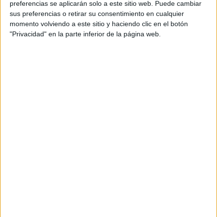
preferencias se aplicarán solo a este sitio web. Puede cambiar
sus preferencias o retirar su consentimiento en cualquier
momento volviendo a este sitio y haciendo clic en el botón
"Privacidad" en la parte inferior de la página web.
Acerca de María Olivares
El autor no ha proporcionado ninguna información.
DEJA UNA RESPUESTA
Tu dirección de correo electrónico no será
publicada.
Los campos obligatorios están marcados
con
*
Comentario
*