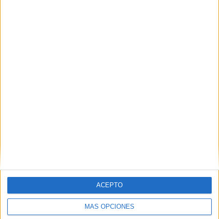
Nombre
*
Correo electrónico
*
Web
ACEPTO
MÁS OPCIONES