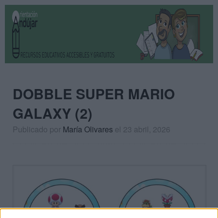
DOBBLE SUPER MARIO
GALAXY (2)
Publicado por
María Olivares
el 23 abril, 2026