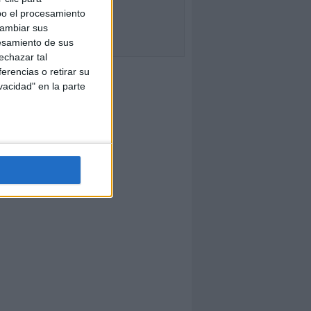
bo el procesamiento
cambiar sus
esamiento de sus
echazar tal
erencias o retirar su
vacidad" en la parte