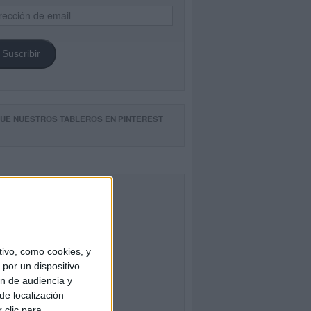
ección
il
Suscribir
GUE NUESTROS TABLEROS EN PINTEREST
CEBOOK
ivo, como cookies, y
por un dispositivo
ón de audiencia y
de localización
 clic para