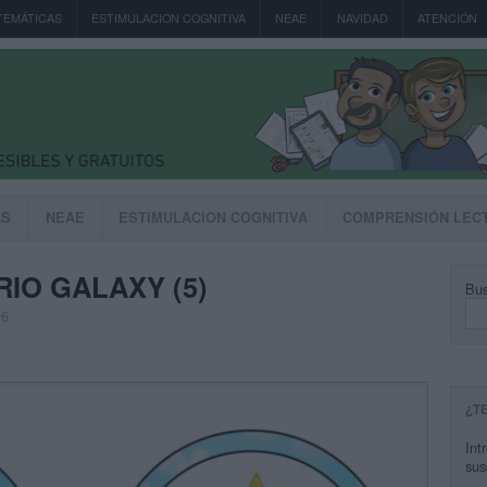
TEMÁTICAS
ESTIMULACION COGNITIVA
NEAE
NAVIDAD
ATENCIÓN
AS
NEAE
ESTIMULACION COGNITIVA
COMPRENSIÓN LEC
IO GALAXY (5)
Bus
26
¿T
Int
sus