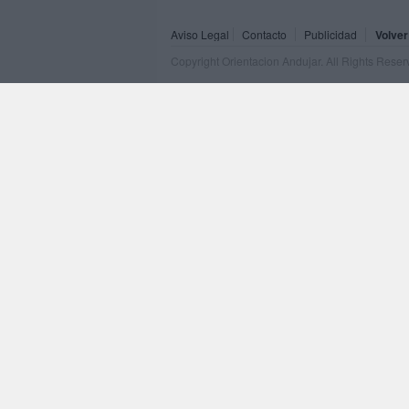
Aviso Legal
Contacto
Publicidad
Volver
Copyright Orientacion Andujar. All Rights Rese