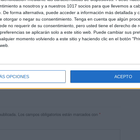
ntimiento a nosotros y a nuestros 1017 socios para que llevemos a ca
. De forma alternativa, puede acceder a información más detallada y 
e otorgar o negar su consentimiento.
Tenga en cuenta que algún proc
de no requerir de su consentimiento, pero usted tiene el derecho de r
referencias se aplicarán solo a este sitio web. Puede cambiar sus pref
alquier momento volviendo a este sitio y haciendo clic en el botón "Pri
 web.
res
 ninguna información.
ÁS OPCIONES
ACEPTO
publicada.
Los campos obligatorios están marcados con
*