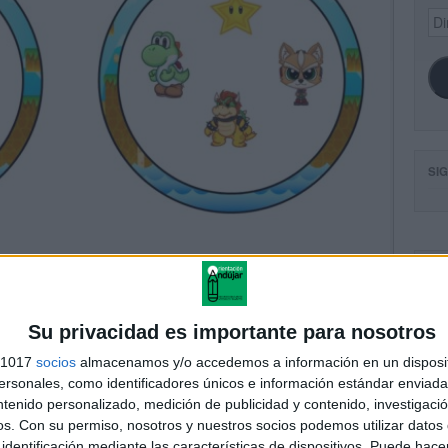
Dir
de
ema
SI
FA
Su privacidad es importante para nosotros
s 1017
socios
almacenamos y/o accedemos a información en un disposit
sonales, como identificadores únicos e información estándar enviada 
ntenido personalizado, medición de publicidad y contenido, investigaci
os.
Con su permiso, nosotros y nuestros socios podemos utilizar datos 
identificación mediante las características de dispositivos. Puede hacer