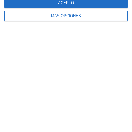
ACEPTO
MÁS OPCIONES
Buscar
Buscar
¿TE GUSTA NUESTRO MATERIAL?
Introduce tu email para unirte a otros
80.869 suscriptores.