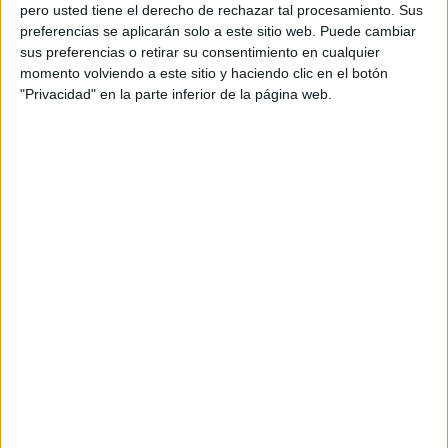
pero usted tiene el derecho de rechazar tal procesamiento. Sus
preferencias se aplicarán solo a este sitio web. Puede cambiar
sus preferencias o retirar su consentimiento en cualquier
momento volviendo a este sitio y haciendo clic en el botón
Acerca de orientacionandujar
"Privacidad" en la parte inferior de la página web.
Orientación Andújar no es solo un blog, es la apuesta
personal de dos profesores Ginés y Maribel, que
además de ser pareja, son los encargados de los
contenidos que encontramos dentro del blog y en el
cual, vuelcan la mayor parte del tiempo, que sus tareas
como docentes, y voluntarios en sus meses de verano
les permite.
DEJA UNA RESPUESTA
Tu dirección de correo electrónico no será
publicada.
Los campos obligatorios están marcados
con
*