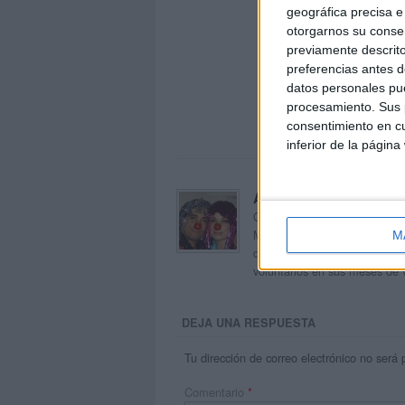
geográfica precisa e 
otorgarnos su conse
previamente descrito
preferencias antes d
datos personales pue
procesamiento. Sus p
consentimiento en cu
inferior de la página
Acerca de orientacion
Orientación Andújar no es sol
Maribel, que además de ser p
M
dentro del blog y en el cual,
voluntarios en sus meses de 
DEJA UNA RESPUESTA
Tu dirección de correo electrónico no será 
Comentario
*