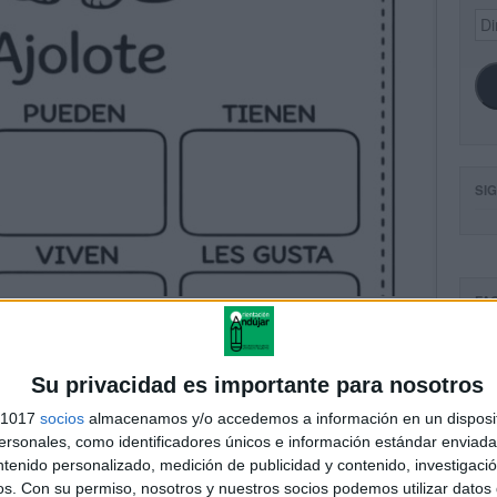
Dir
de
ema
SI
FA
Su privacidad es importante para nosotros
s 1017
socios
almacenamos y/o accedemos a información en un disposit
sonales, como identificadores únicos e información estándar enviada 
ntenido personalizado, medición de publicidad y contenido, investigaci
os.
Con su permiso, nosotros y nuestros socios podemos utilizar datos 