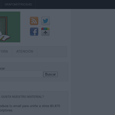
GRAFOMOTRICIDAD
TORA
ATENCIÓN
car
Buscar
E GUSTA NUESTRO MATERIAL?
roduce tu email para unirte a otros 80.870
criptores.