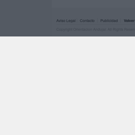
Aviso Legal
Contacto
Publicidad
Volver
Copyright Orientacion Andujar. All Rights Rese