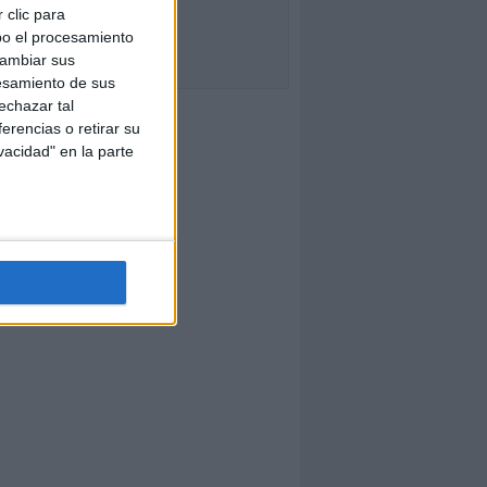
 clic para
bo el procesamiento
cambiar sus
esamiento de sus
echazar tal
erencias o retirar su
vacidad" en la parte