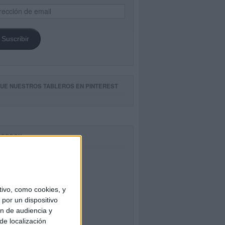
ección
il
Suscribir
GUE NUESTROS TABLEROS EN PINTEREST
CEBOOK
ivo, como cookies, y
por un dispositivo
ón de audiencia y
de localización