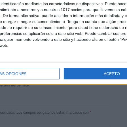
identificación mediante las características de dispositivos. Puede hacer
ntimiento a nosotros y a nuestros 1017 socios para que llevemos a ca
. De forma alternativa, puede acceder a información más detallada y 
e otorgar o negar su consentimiento.
Tenga en cuenta que algún proc
de no requerir de su consentimiento, pero usted tiene el derecho de r
referencias se aplicarán solo a este sitio web. Puede cambiar sus pref
alquier momento volviendo a este sitio y haciendo clic en el botón "Pri
 web.
andujar
o un blog, es la apuesta personal de dos profesores Ginés y
areja, son los encargados de los contenidos que encontramos
ÁS OPCIONES
ACEPTO
 vuelcan la mayor parte del tiempo, que sus tareas como docentes, y
verano les permite.
publicada.
Los campos obligatorios están marcados con
*