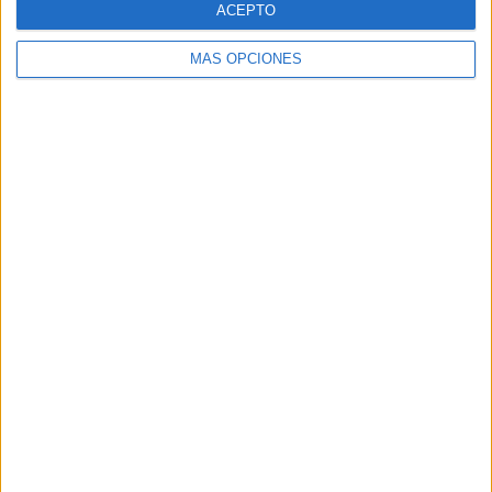
ACEPTO
MÁS OPCIONES
Buscar
Buscar
¿TE GUSTA NUESTRO MATERIAL?
Introduce tu email para unirte a otros
80.869 suscriptores.