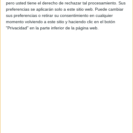
pero usted tiene el derecho de rechazar tal procesamiento. Sus
preferencias se aplicarán solo a este sitio web. Puede cambiar
sus preferencias o retirar su consentimiento en cualquier
momento volviendo a este sitio y haciendo clic en el botón
Acerca de orientacionandujar
"Privacidad" en la parte inferior de la página web.
Orientación Andújar no es solo un blog, es la apuesta
personal de dos profesores Ginés y Maribel, que
además de ser pareja, son los encargados de los
contenidos que encontramos dentro del blog y en el
cual, vuelcan la mayor parte del tiempo, que sus tareas
como docentes, y voluntarios en sus meses de verano
les permite.
DEJA UNA RESPUESTA
Tu dirección de correo electrónico no será
publicada.
Los campos obligatorios están marcados
con
*