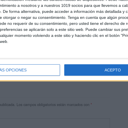
ntimiento a nosotros y a nuestros 1019 socios para que llevemos a ca
. De forma alternativa, puede acceder a información más detallada y 
e otorgar o negar su consentimiento.
Tenga en cuenta que algún proc
de no requerir de su consentimiento, pero usted tiene el derecho de r
referencias se aplicarán solo a este sitio web. Puede cambiar sus pref
alquier momento volviendo a este sitio y haciendo clic en el botón "Pri
 web.
res
 ninguna información.
ÁS OPCIONES
ACEPTO
publicada.
Los campos obligatorios están marcados con
*