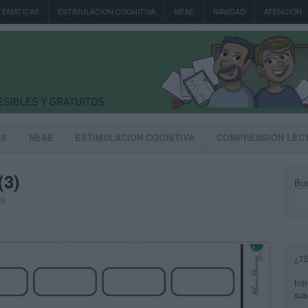
TEMÁTICAS
ESTIMULACION COGNITIVA
NEAE
NAVIDAD
ATENCIÓN
AS
NEAE
ESTIMULACION COGNITIVA
COMPRENSIÓN LEC
(3)
Bus
26
¿T
Int
sus