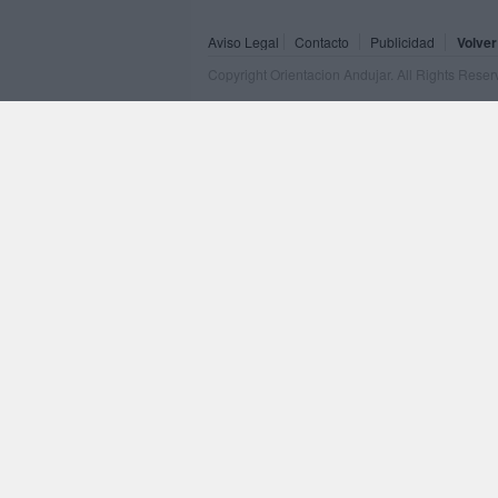
Aviso Legal
Contacto
Publicidad
Volver
Copyright Orientacion Andujar. All Rights Rese