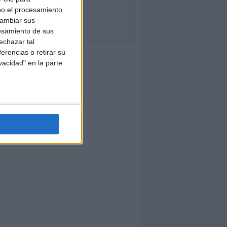
bo el procesamiento
cambiar sus
esamiento de sus
echazar tal
erencias o retirar su
vacidad" en la parte