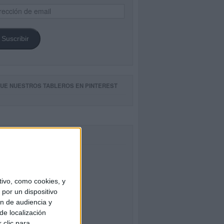
ección
il
Suscribir
GUE NUESTROS TABLEROS EN PINTEREST
CEBOOK
ivo, como cookies, y
por un dispositivo
ón de audiencia y
de localización
 clic para