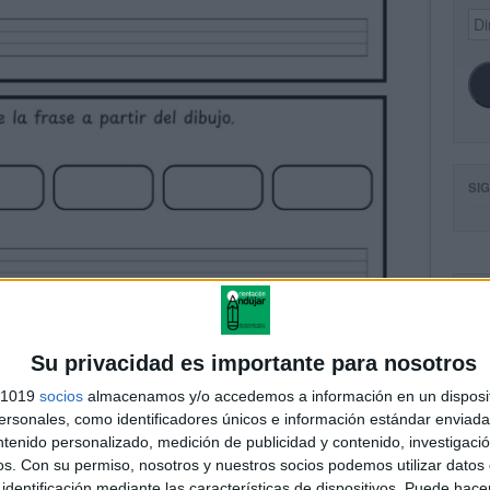
Dir
de
ema
SI
FA
Su privacidad es importante para nosotros
s 1019
socios
almacenamos y/o accedemos a información en un disposit
sonales, como identificadores únicos e información estándar enviada 
ntenido personalizado, medición de publicidad y contenido, investigaci
os.
Con su permiso, nosotros y nuestros socios podemos utilizar datos 
identificación mediante las características de dispositivos. Puede hacer