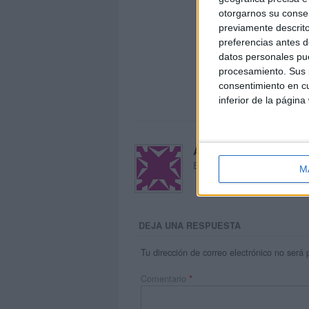
otorgarnos su conse
previamente descrito
preferencias antes d
datos personales pue
procesamiento. Sus p
consentimiento en cu
inferior de la página
Acerca de María Oliva
El autor no ha proporcionado
M
DEJA UNA RESPUESTA
Tu dirección de correo electrónico no será 
Comentario
*