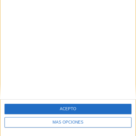
Nombre
*
Correo electrónico
*
Web
ACEPTO
MÁS OPCIONES