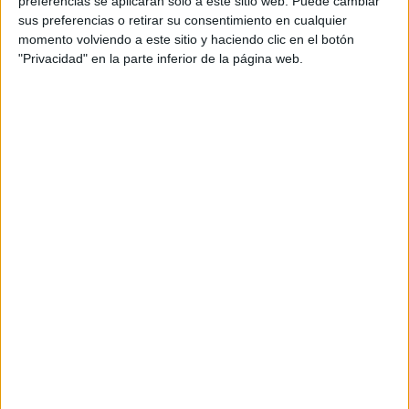
preferencias se aplicarán solo a este sitio web. Puede cambiar
sus preferencias o retirar su consentimiento en cualquier
Acerca de María Olivares
momento volviendo a este sitio y haciendo clic en el botón
"Privacidad" en la parte inferior de la página web.
El autor no ha proporcionado ninguna información.
DEJA UNA RESPUESTA
Tu dirección de correo electrónico no será
publicada.
Los campos obligatorios están marcados
con
*
Comentario
*