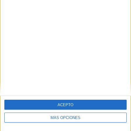
Nombre
*
Correo electrónico
*
Web
ACEPTO
MÁS OPCIONES