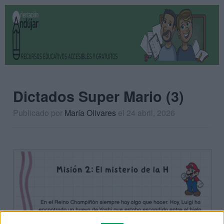
Dictados Super Mario (3)
Publicado por
María Olivares
el 24 abril, 2026