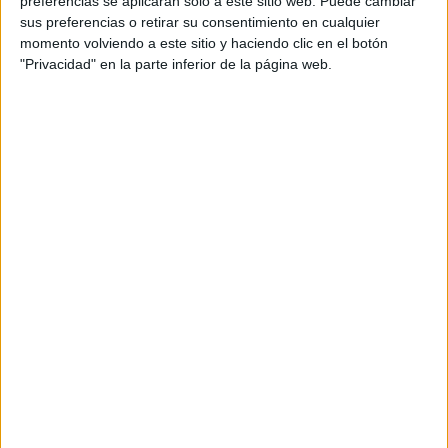
preferencias se aplicarán solo a este sitio web. Puede cambiar
sus preferencias o retirar su consentimiento en cualquier
Acerca de María Olivares
momento volviendo a este sitio y haciendo clic en el botón
"Privacidad" en la parte inferior de la página web.
El autor no ha proporcionado ninguna información.
DEJA UNA RESPUESTA
Tu dirección de correo electrónico no será
publicada.
Los campos obligatorios están marcados
con
*
Comentario
*