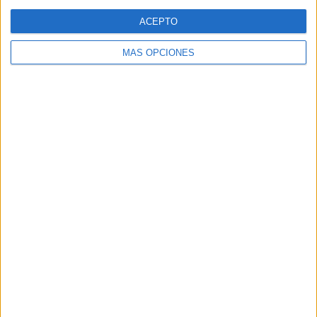
Web
ACEPTO
MÁS OPCIONES
Buscar
Buscar
¿TE GUSTA NUESTRO MATERIAL?