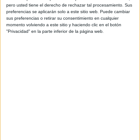
pero usted tiene el derecho de rechazar tal procesamiento. Sus
preferencias se aplicarán solo a este sitio web. Puede cambiar
sus preferencias o retirar su consentimiento en cualquier
momento volviendo a este sitio y haciendo clic en el botón
"Privacidad" en la parte inferior de la página web.
Acerca de orientacionandujar
Orientación Andújar no es solo un blog, es la apuesta
personal de dos profesores Ginés y Maribel, que
además de ser pareja, son los encargados de los
contenidos que encontramos dentro del blog y en el
cual, vuelcan la mayor parte del tiempo, que sus tareas
como docentes, y voluntarios en sus meses de verano
les permite.
DEJA UNA RESPUESTA
Tu dirección de correo electrónico no será