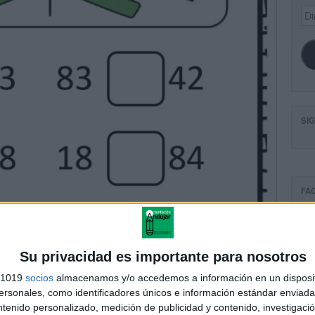
Dir
de
ema
SI
FA
Su privacidad es importante para nosotros
s 1019
socios
almacenamos y/o accedemos a información en un disposit
sonales, como identificadores únicos e información estándar enviada 
ntenido personalizado, medición de publicidad y contenido, investigaci