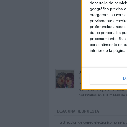
desarrollo de servici
geográfica precisa e 
otorgarnos su conse
previamente descrito
preferencias antes d
datos personales pue
procesamiento. Sus p
consentimiento en cu
inferior de la página
Acerca de orientacion
Orientación Andújar no es sol
M
Maribel, que además de ser p
dentro del blog y en el cual,
voluntarios en sus meses de 
DEJA UNA RESPUESTA
Tu dirección de correo electrónico no será 