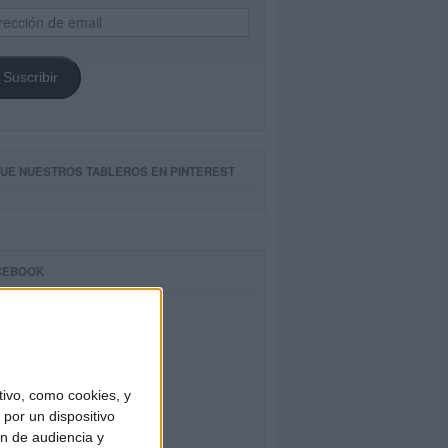
ección
il
Suscribir
GUE NUESTROS TABLEROS EN PINTEREST
CEBOOK
ivo, como cookies, y
por un dispositivo
ón de audiencia y