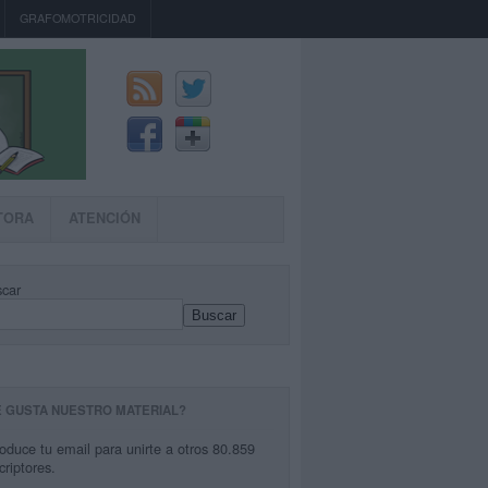
GRAFOMOTRICIDAD
TORA
ATENCIÓN
car
Buscar
E GUSTA NUESTRO MATERIAL?
roduce tu email para unirte a otros 80.859
criptores.