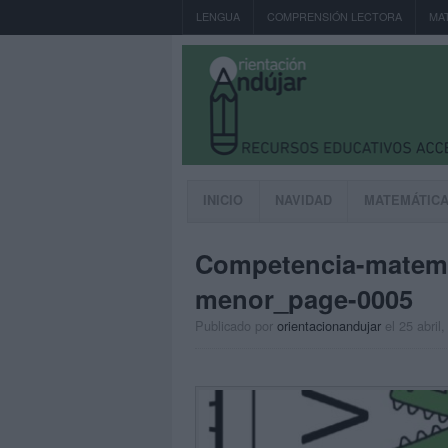
LENGUA
COMPRENSIÓN LECTORA
MA
INICIO
NAVIDAD
MATEMÁTIC
Competencia-matemat
menor_page-0005
Publicado por
orientacionandujar
el 25 abril