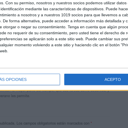
os.
Con su permiso, nosotros y nuestros socios podemos utilizar datos 
identificación mediante las características de dispositivos. Puede hacer
ntimiento a nosotros y a nuestros 1019 socios para que llevemos a ca
. De forma alternativa, puede acceder a información más detallada y 
e otorgar o negar su consentimiento.
Tenga en cuenta que algún proc
de no requerir de su consentimiento, pero usted tiene el derecho de r
referencias se aplicarán solo a este sitio web. Puede cambiar sus pref
alquier momento volviendo a este sitio y haciendo clic en el botón "Pri
 web.
andujar
o un blog, es la apuesta personal de dos profesores Ginés y
ÁS OPCIONES
ACEPTO
areja, son los encargados de los contenidos que encontramos
 vuelcan la mayor parte del tiempo, que sus tareas como docentes, y
verano les permite.
publicada.
Los campos obligatorios están marcados con
*