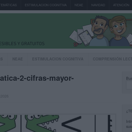
TEMÁTICAS
ESTIMULACION COGNITIVA
NEAE
NAVIDAD
ATENCIÓN
AS
NEAE
ESTIMULACION COGNITIVA
COMPRENSIÓN LEC
ica-2-cifras-mayor-
Bus
, 2026
¿T
Int
sus