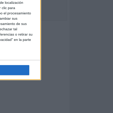
de localización
 clic para
bo el procesamiento
cambiar sus
esamiento de sus
echazar tal
erencias o retirar su
vacidad" en la parte