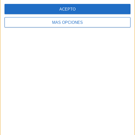
Web
ACEPTO
MÁS OPCIONES
Buscar
Buscar
¿TE GUSTA NUESTRO MATERIAL?