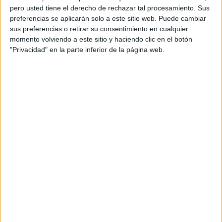
pero usted tiene el derecho de rechazar tal procesamiento. Sus
preferencias se aplicarán solo a este sitio web. Puede cambiar
sus preferencias o retirar su consentimiento en cualquier
momento volviendo a este sitio y haciendo clic en el botón
"Privacidad" en la parte inferior de la página web.
Acerca de orientacionandujar
Orientación Andújar no es solo un blog, es la apuesta
personal de dos profesores Ginés y Maribel, que
además de ser pareja, son los encargados de los
contenidos que encontramos dentro del blog y en el
cual, vuelcan la mayor parte del tiempo, que sus tareas
como docentes, y voluntarios en sus meses de verano
les permite.
DEJA UNA RESPUESTA
Tu dirección de correo electrónico no será