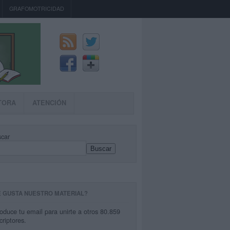
GRAFOMOTRICIDAD
TORA
ATENCIÓN
car
Buscar
E GUSTA NUESTRO MATERIAL?
roduce tu email para unirte a otros 80.859
criptores.