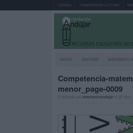
LENGUA
COMPRENSIÓN LECTORA
MA
INICIO
NAVIDAD
MATEMÁTIC
Competencia-matemat
menor_page-0009
Publicado por
orientacionandujar
el 25 abril