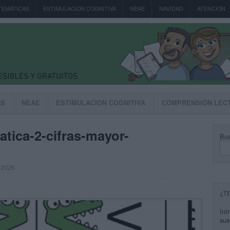
TEMÁTICAS
ESTIMULACION COGNITIVA
NEAE
NAVIDAD
ATENCIÓN
AS
NEAE
ESTIMULACION COGNITIVA
COMPRENSIÓN LEC
ica-2-cifras-mayor-
Bus
, 2026
¿T
Int
sus