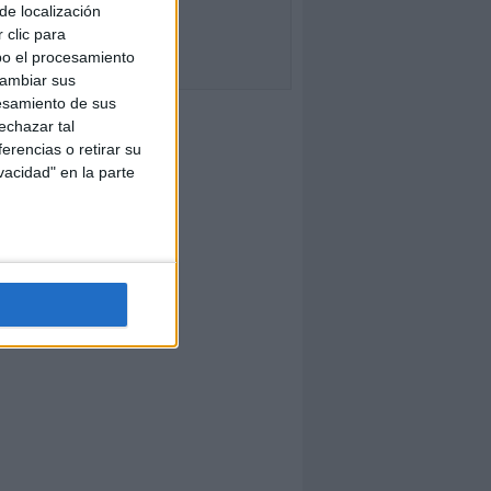
de localización
 clic para
bo el procesamiento
cambiar sus
esamiento de sus
echazar tal
erencias o retirar su
vacidad" en la parte