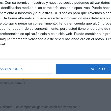
os.
Con su permiso, nosotros y nuestros socios podemos utilizar datos 
identificación mediante las características de dispositivos. Puede hacer
ntimiento a nosotros y a nuestros 1019 socios para que llevemos a ca
. De forma alternativa, puede acceder a información más detallada y 
e otorgar o negar su consentimiento.
Tenga en cuenta que algún proc
de no requerir de su consentimiento, pero usted tiene el derecho de r
referencias se aplicarán solo a este sitio web. Puede cambiar sus pref
alquier momento volviendo a este sitio y haciendo clic en el botón "Pri
 web.
andujar
o un blog, es la apuesta personal de dos profesores Ginés y
ÁS OPCIONES
ACEPTO
areja, son los encargados de los contenidos que encontramos
 vuelcan la mayor parte del tiempo, que sus tareas como docentes, y
verano les permite.
publicada.
Los campos obligatorios están marcados con
*