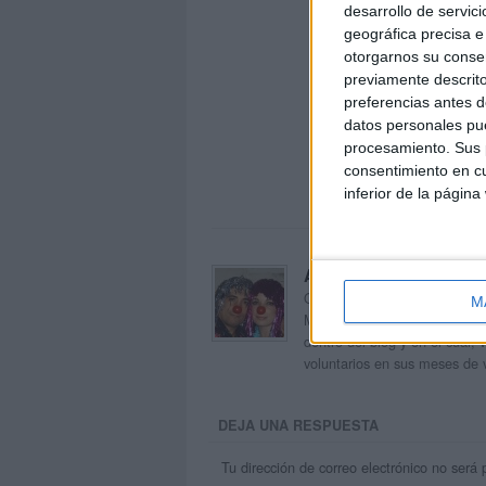
desarrollo de servici
geográfica precisa e 
otorgarnos su conse
previamente descrito
preferencias antes d
datos personales pue
procesamiento. Sus p
consentimiento en cu
inferior de la página
Acerca de orientacion
Orientación Andújar no es sol
M
Maribel, que además de ser p
dentro del blog y en el cual,
voluntarios en sus meses de 
DEJA UNA RESPUESTA
Tu dirección de correo electrónico no será 