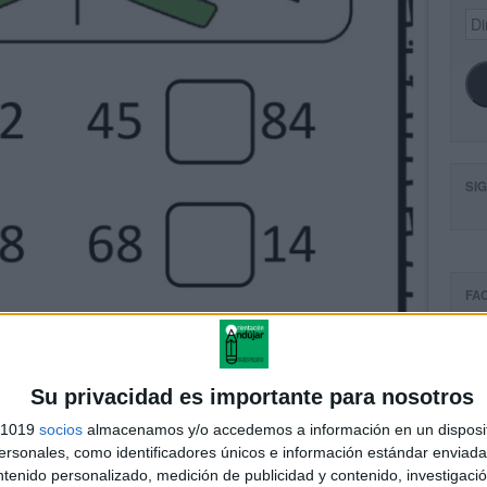
Dir
de
ema
SI
FA
Su privacidad es importante para nosotros
s 1019
socios
almacenamos y/o accedemos a información en un disposit
sonales, como identificadores únicos e información estándar enviada 
ntenido personalizado, medición de publicidad y contenido, investigaci