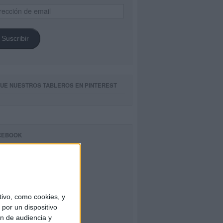
ección
il
Suscribir
GUE NUESTROS TABLEROS EN PINTEREST
CEBOOK
ivo, como cookies, y
por un dispositivo
ón de audiencia y