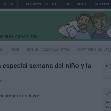
TEMÁTICAS
ESTIMULACION COGNITIVA
NEAE
NAVIDAD
ATENCIÓN
AS
NEAE
ESTIMULACION COGNITIVA
COMPRENSIÓN LEC
 especial semana del niño y la
Bus
, 2026
¿T
scargar el archivo:
Int
sus