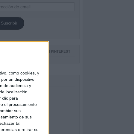
ección
il
Suscribir
GUE NUESTROS TABLEROS EN PINTEREST
ivo, como cookies, y
por un dispositivo
CEBOOK
ón de audiencia y
de localización
 clic para
bo el procesamiento
cambiar sus
esamiento de sus
echazar tal
erencias o retirar su