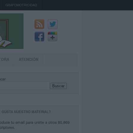
GRAFOMOTRICIDAD
TORA
ATENCIÓN
car
Buscar
E GUSTA NUESTRO MATERIAL?
roduce tu email para unirte a otros 80.869
criptores.