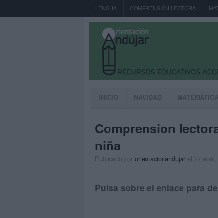
LENGUA
COMPRENSIÓN LECTORA
MA
INICIO
NAVIDAD
MATEMÁTIC
Comprension lectora
niña
Publicado por
orientacionandujar
el 27 abril
Pulsa sobre el enlace para de