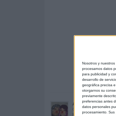
Nosotros y nuestro
procesamos datos per
Compr
para publicidad y co
sem
desarrollo de servici
geográfica precisa e 
otorgarnos su conse
previamente descrito
preferencias antes d
Acerca de orientacion
datos personales pue
Orientación Andújar no es sol
procesamiento. Sus p
Maribel, que además de ser p