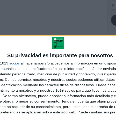
Dir
de
ema
SI
Su privacidad es importante para nosotros
s 1019
socios
almacenamos y/o accedemos a información en un disposit
sonales, como identificadores únicos e información estándar enviada 
FA
ension lectora especial
ntenido personalizado, medición de publicidad y contenido, investigaci
ana del niño y la niña
os.
Con su permiso, nosotros y nuestros socios podemos utilizar datos 
identificación mediante las características de dispositivos. Puede hacer
ntimiento a nosotros y a nuestros 1019 socios para que llevemos a ca
. De forma alternativa, puede acceder a información más detallada y 
e otorgar o negar su consentimiento.
Tenga en cuenta que algún proc
andujar
de no requerir de su consentimiento, pero usted tiene el derecho de r
o un blog, es la apuesta personal de dos profesores Ginés y
referencias se aplicarán solo a este sitio web. Puede cambiar sus pref
areja, son los encargados de los contenidos que encontramos