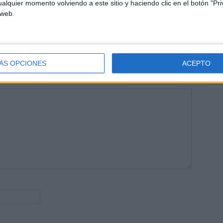
alquier momento volviendo a este sitio y haciendo clic en el botón "Pri
 vuelcan la mayor parte del tiempo, que sus tareas como docentes, y
 web.
verano les permite.
ÁS OPCIONES
ACEPTO
publicada.
Los campos obligatorios están marcados con
*