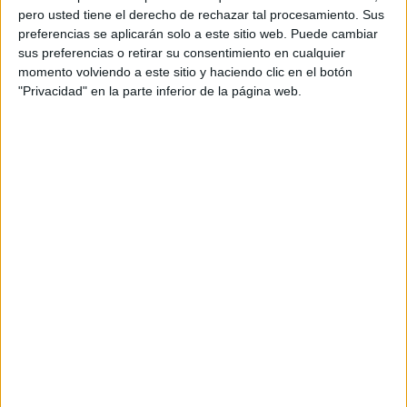
pero usted tiene el derecho de rechazar tal procesamiento. Sus
preferencias se aplicarán solo a este sitio web. Puede cambiar
sus preferencias o retirar su consentimiento en cualquier
momento volviendo a este sitio y haciendo clic en el botón
"Privacidad" en la parte inferior de la página web.
Acerca de orientacionandujar
Orientación Andújar no es solo un blog, es la apuesta
personal de dos profesores Ginés y Maribel, que
además de ser pareja, son los encargados de los
contenidos que encontramos dentro del blog y en el
cual, vuelcan la mayor parte del tiempo, que sus tareas
como docentes, y voluntarios en sus meses de verano
les permite.
DEJA UNA RESPUESTA
Tu dirección de correo electrónico no será