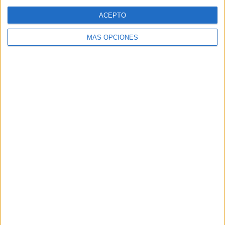
Web
ACEPTO
MÁS OPCIONES
Buscar
Buscar
¿TE GUSTA NUESTRO MATERIAL?