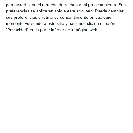
pero usted tiene el derecho de rechazar tal procesamiento. Sus
preferencias se aplicarán solo a este sitio web. Puede cambiar
sus preferencias o retirar su consentimiento en cualquier
momento volviendo a este sitio y haciendo clic en el botón
"Privacidad" en la parte inferior de la página web.
Acerca de orientacionandujar
Orientación Andújar no es solo un blog, es la apuesta
personal de dos profesores Ginés y Maribel, que
además de ser pareja, son los encargados de los
contenidos que encontramos dentro del blog y en el
cual, vuelcan la mayor parte del tiempo, que sus tareas
como docentes, y voluntarios en sus meses de verano
les permite.
DEJA UNA RESPUESTA
Tu dirección de correo electrónico no será