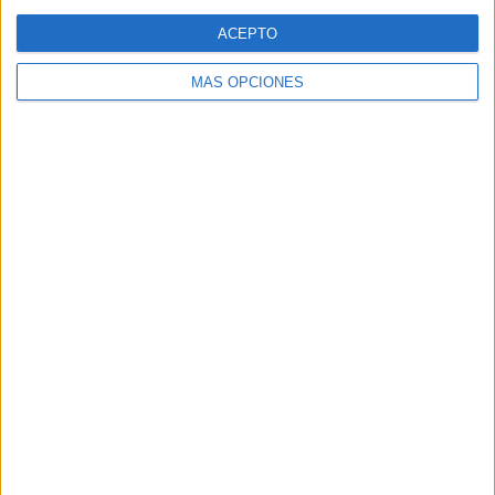
Web
ACEPTO
MÁS OPCIONES
Buscar
Buscar
¿TE GUSTA NUESTRO MATERIAL?