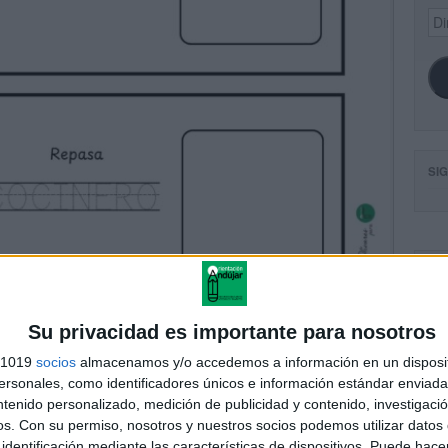
Dir
de
ema
SI
FA
Su privacidad es importante para nosotros
s 1019
socios
almacenamos y/o accedemos a información en un disposit
sonales, como identificadores únicos e información estándar enviada 
ntenido personalizado, medición de publicidad y contenido, investigaci
os.
Con su permiso, nosotros y nuestros socios podemos utilizar datos 
identificación mediante las características de dispositivos. Puede hacer