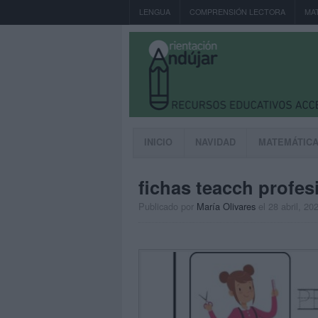
LENGUA
COMPRENSIÓN LECTORA
MA
INICIO
NAVIDAD
MATEMÁTIC
fichas teacch profes
Publicado por
María Olivares
el 28 abril, 20