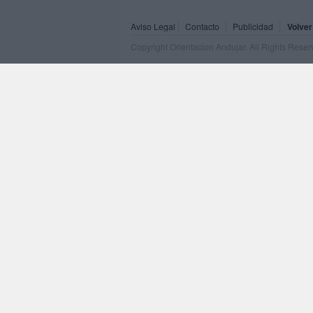
Aviso Legal
Contacto
Publicidad
Volver
Copyright Orientacion Andujar. All Rights Rese