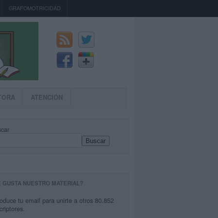
GRAFOMOTRICIDAD
TORA
ATENCIÓN
car
Buscar
E GUSTA NUESTRO MATERIAL?
roduce tu email para unirte a otros 80.852
criptores.