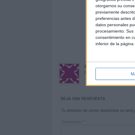
otorgarnos su conse
previamente descrito
preferencias antes d
datos personales pue
procesamiento. Sus p
consentimiento en cu
inferior de la página
Acerca de María Oliva
El autor no ha proporcionado
M
DEJA UNA RESPUESTA
Tu dirección de correo electrónico no será 
Comentario
*