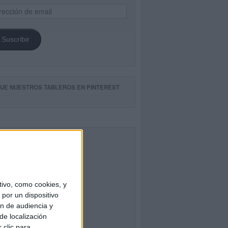
ección
il
Suscribir
GUE NUESTROS TABLEROS EN PINTEREST
CEBOOK
ivo, como cookies, y
por un dispositivo
ón de audiencia y
de localización
 clic para