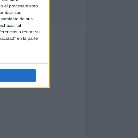
bo el procesamiento
cambiar sus
esamiento de sus
echazar tal
erencias o retirar su
vacidad" en la parte