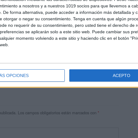
ntimiento a nosotros y a nuestros 1019 socios para que llevemos a ca
. De forma alternativa, puede acceder a información más detallada y 
e otorgar o negar su consentimiento.
Tenga en cuenta que algún proc
de no requerir de su consentimiento, pero usted tiene el derecho de r
referencias se aplicarán solo a este sitio web. Puede cambiar sus pref
alquier momento volviendo a este sitio y haciendo clic en el botón "Pri
 web.
res
 ninguna información.
ÁS OPCIONES
ACEPTO
publicada.
Los campos obligatorios están marcados con
*