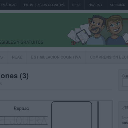
TEMÁTICAS
ESTIMULACION COGNITIVA
NEAE
NAVIDAD
ATENCIÓN
AS
NEAE
ESTIMULACION COGNITIVA
COMPRENSIÓN LEC
iones (3)
Bus
26
¿T
Int
sus