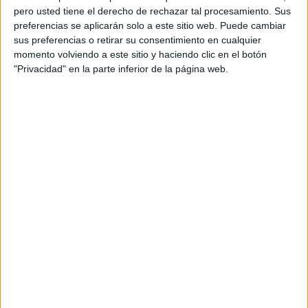
pero usted tiene el derecho de rechazar tal procesamiento. Sus
preferencias se aplicarán solo a este sitio web. Puede cambiar
sus preferencias o retirar su consentimiento en cualquier
momento volviendo a este sitio y haciendo clic en el botón
"Privacidad" en la parte inferior de la página web.
Acerca de orientacionandujar
Orientación Andújar no es solo un blog, es la apuesta
personal de dos profesores Ginés y Maribel, que
además de ser pareja, son los encargados de los
contenidos que encontramos dentro del blog y en el
cual, vuelcan la mayor parte del tiempo, que sus tareas
como docentes, y voluntarios en sus meses de verano
les permite.
DEJA UNA RESPUESTA
Tu dirección de correo electrónico no será