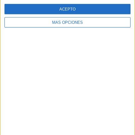
Web
ACEPTO
MÁS OPCIONES
Buscar
Buscar
¿TE GUSTA NUESTRO MATERIAL?