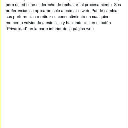
pero usted tiene el derecho de rechazar tal procesamiento. Sus
preferencias se aplicarán solo a este sitio web. Puede cambiar
sus preferencias o retirar su consentimiento en cualquier
momento volviendo a este sitio y haciendo clic en el botón
"Privacidad" en la parte inferior de la página web.
Acerca de orientacionandujar
Orientación Andújar no es solo un blog, es la apuesta
personal de dos profesores Ginés y Maribel, que
además de ser pareja, son los encargados de los
contenidos que encontramos dentro del blog y en el
cual, vuelcan la mayor parte del tiempo, que sus tareas
como docentes, y voluntarios en sus meses de verano
les permite.
DEJA UNA RESPUESTA
Tu dirección de correo electrónico no será