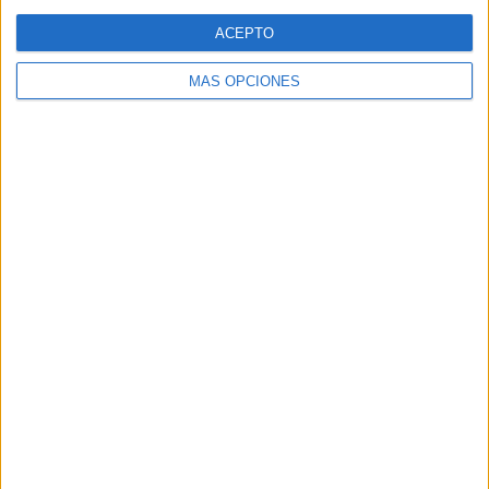
Web
ACEPTO
MÁS OPCIONES
Buscar
Buscar
¿TE GUSTA NUESTRO MATERIAL?