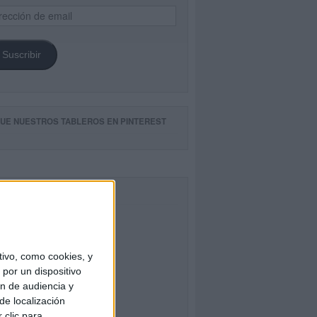
ección
il
Suscribir
GUE NUESTROS TABLEROS EN PINTEREST
CEBOOK
ivo, como cookies, y
por un dispositivo
ón de audiencia y
de localización
 clic para