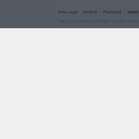
Aviso Legal
Contacto
Publicidad
Volver
Copyright Orientacion Andujar. All Rights Rese