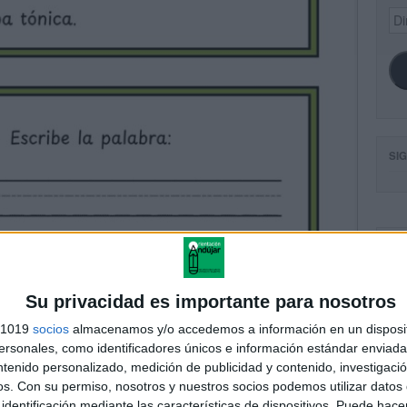
Dir
de
ema
SI
FA
Su privacidad es importante para nosotros
s 1019
socios
almacenamos y/o accedemos a información en un disposit
sonales, como identificadores únicos e información estándar enviada 
ntenido personalizado, medición de publicidad y contenido, investigaci
os.
Con su permiso, nosotros y nuestros socios podemos utilizar datos 
identificación mediante las características de dispositivos. Puede hacer