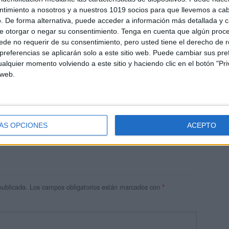
ntimiento a nosotros y a nuestros 1019 socios para que llevemos a ca
. De forma alternativa, puede acceder a información más detallada y 
e otorgar o negar su consentimiento.
Tenga en cuenta que algún proc
de no requerir de su consentimiento, pero usted tiene el derecho de r
referencias se aplicarán solo a este sitio web. Puede cambiar sus pref
alquier momento volviendo a este sitio y haciendo clic en el botón "Pri
 web.
res
 ninguna información.
ÁS OPCIONES
ACEPTO
publicada.
Los campos obligatorios están marcados con
*