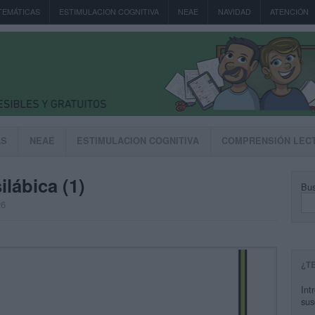
TEMÁTICAS
ESTIMULACION COGNITIVA
NEAE
NAVIDAD
ATENCIÓN
AS
NEAE
ESTIMULACION COGNITIVA
COMPRENSIÓN LEC
ilábica (1)
Bus
26
¿T
Int
sus