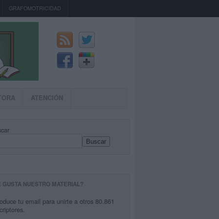
GRAFOMOTRICIDAD
TORA
ATENCIÓN
car
Buscar
E GUSTA NUESTRO MATERIAL?
roduce tu email para unirte a otros 80.861
criptores.