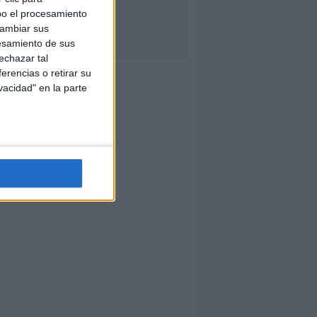
bo el procesamiento
cambiar sus
esamiento de sus
echazar tal
erencias o retirar su
vacidad" en la parte