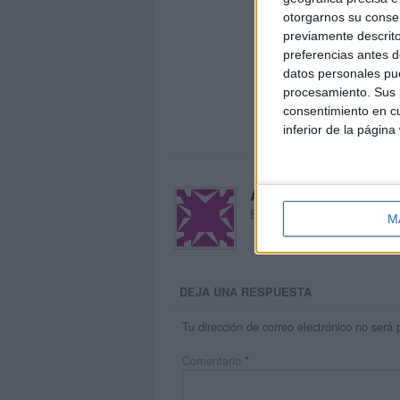
otorgarnos su conse
previamente descrito
preferencias antes d
datos personales pue
procesamiento. Sus p
consentimiento en cu
inferior de la página
Acerca de María Oliva
El autor no ha proporcionado
M
DEJA UNA RESPUESTA
Tu dirección de correo electrónico no será 
Comentario
*