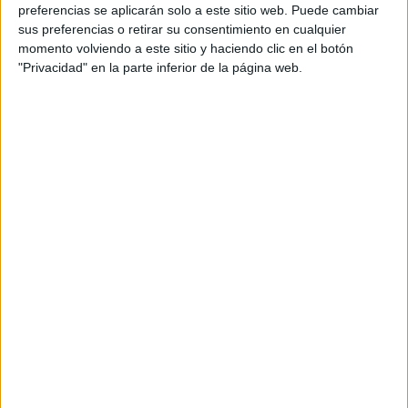
personal de dos profesores Ginés y Maribel, que
preferencias se aplicarán solo a este sitio web. Puede cambiar
además de ser pareja, son los encargados de los
sus preferencias o retirar su consentimiento en cualquier
momento volviendo a este sitio y haciendo clic en el botón
contenidos que encontramos dentro del blog y en el
"Privacidad" en la parte inferior de la página web.
cual, vuelcan la mayor parte del tiempo, que sus tareas
como docentes, y voluntarios en sus meses de verano
les permite.
DEJA UNA RESPUESTA
Tu dirección de correo electrónico no será
publicada.
Los campos obligatorios están marcados
con
*
Comentario
*