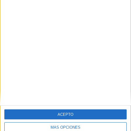
Nombre
*
Correo electrónico
*
Web
ACEPTO
MÁS OPCIONES