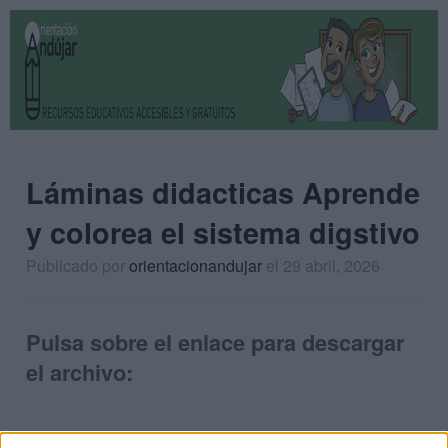
Láminas didacticas Aprende
y colorea el sistema digstivo
Publicado por
orientacionandujar
el 29 abril, 2026
Pulsa sobre el enlace para descargar
el archivo: