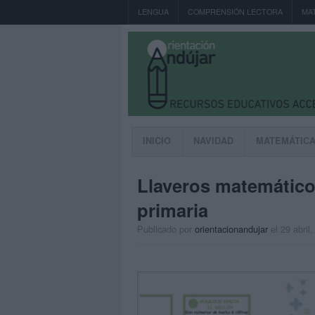
LENGUA
COMPRENSIÓN LECTORA
MA
INICIO
NAVIDAD
MATEMÁTIC
Llaveros matemático
primaria
Publicado por
orientacionandujar
el 29 abril