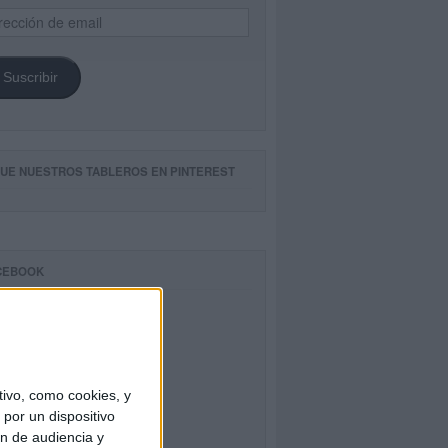
ección
il
Suscribir
GUE NUESTROS TABLEROS EN PINTEREST
CEBOOK
ivo, como cookies, y
por un dispositivo
ón de audiencia y