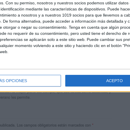
os.
Con su permiso, nosotros y nuestros socios podemos utilizar datos 
identificación mediante las características de dispositivos. Puede hacer
ntimiento a nosotros y a nuestros 1019 socios para que llevemos a ca
. De forma alternativa, puede acceder a información más detallada y 
e otorgar o negar su consentimiento.
Tenga en cuenta que algún proc
de no requerir de su consentimiento, pero usted tiene el derecho de r
referencias se aplicarán solo a este sitio web. Puede cambiar sus pref
alquier momento volviendo a este sitio y haciendo clic en el botón "Pri
 web.
andujar
o un blog, es la apuesta personal de dos profesores Ginés y
ÁS OPCIONES
ACEPTO
areja, son los encargados de los contenidos que encontramos
 vuelcan la mayor parte del tiempo, que sus tareas como docentes, y
verano les permite.
publicada.
Los campos obligatorios están marcados con
*