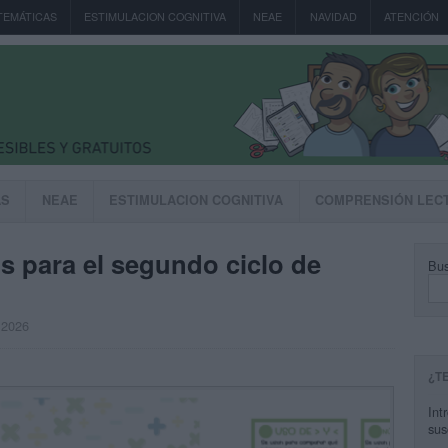
TEMÁTICAS
ESTIMULACION COGNITIVA
NEAE
NAVIDAD
ATENCIÓN
AS
NEAE
ESTIMULACION COGNITIVA
COMPRENSIÓN LEC
s para el segundo ciclo de
Bus
, 2026
¿T
Int
sus