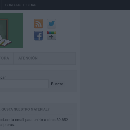
GRAFOMOTRICIDAD
TORA
ATENCIÓN
car
Buscar
E GUSTA NUESTRO MATERIAL?
roduce tu email para unirte a otros 80.852
criptores.