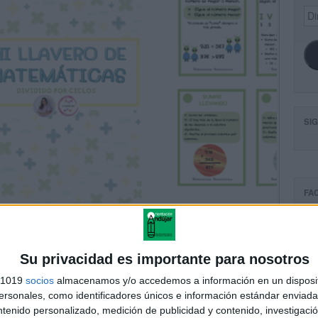
Dir
de
ema
SI
FA
Su privacidad es importante para nosotros
s 1019
socios
almacenamos y/o accedemos a información en un disposit
sonales, como identificadores únicos e información estándar enviada 
ntenido personalizado, medición de publicidad y contenido, investigaci