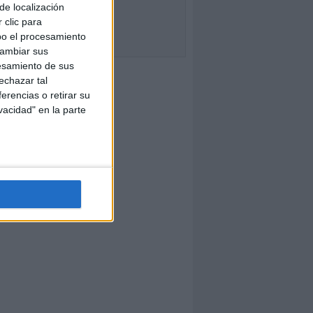
de localización
 clic para
bo el procesamiento
cambiar sus
esamiento de sus
echazar tal
erencias o retirar su
vacidad" en la parte