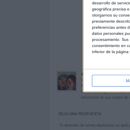
desarrollo de servici
geográfica precisa e 
otorgarnos su conse
previamente descrito
preferencias antes d
datos personales pue
procesamiento. Sus p
consentimiento en cu
inferior de la página
Acerca de orientacion
Orientación Andújar no es sol
M
Maribel, que además de ser p
dentro del blog y en el cual,
voluntarios en sus meses de 
DEJA UNA RESPUESTA
Tu dirección de correo electrónico no será 