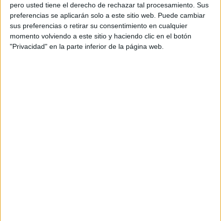
pero usted tiene el derecho de rechazar tal procesamiento. Sus
preferencias se aplicarán solo a este sitio web. Puede cambiar
sus preferencias o retirar su consentimiento en cualquier
momento volviendo a este sitio y haciendo clic en el botón
Acerca de orientacionandujar
"Privacidad" en la parte inferior de la página web.
Orientación Andújar no es solo un blog, es la apuesta
personal de dos profesores Ginés y Maribel, que
además de ser pareja, son los encargados de los
contenidos que encontramos dentro del blog y en el
cual, vuelcan la mayor parte del tiempo, que sus tareas
como docentes, y voluntarios en sus meses de verano
les permite.
DEJA UNA RESPUESTA
Tu dirección de correo electrónico no será
publicada.
Los campos obligatorios están marcados
con
*