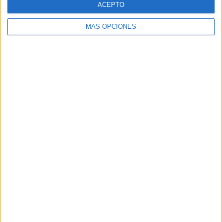
ACEPTO
MÁS OPCIONES
Buscar
Buscar
¿TE GUSTA NUESTRO MATERIAL?
Introduce tu email para unirte a otros
80.852 suscriptores.