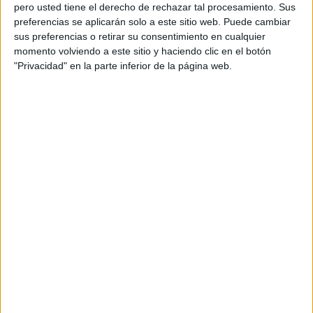
pero usted tiene el derecho de rechazar tal procesamiento. Sus
preferencias se aplicarán solo a este sitio web. Puede cambiar
sus preferencias o retirar su consentimiento en cualquier
momento volviendo a este sitio y haciendo clic en el botón
Acerca de orientacionandujar
"Privacidad" en la parte inferior de la página web.
Orientación Andújar no es solo un blog, es la apuesta
personal de dos profesores Ginés y Maribel, que
además de ser pareja, son los encargados de los
contenidos que encontramos dentro del blog y en el
cual, vuelcan la mayor parte del tiempo, que sus tareas
como docentes, y voluntarios en sus meses de verano
les permite.
DEJA UNA RESPUESTA
Tu dirección de correo electrónico no será
publicada.
Los campos obligatorios están marcados
con
*