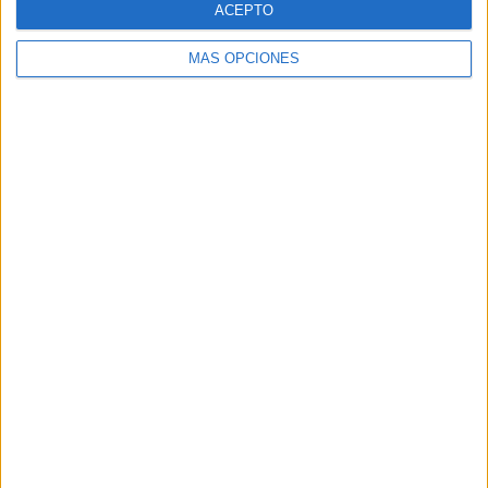
ACEPTO
MÁS OPCIONES
Buscar
Buscar
¿TE GUSTA NUESTRO MATERIAL?
Introduce tu email para unirte a otros
80.853 suscriptores.