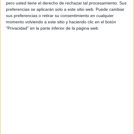
pero usted tiene el derecho de rechazar tal procesamiento. Sus
preferencias se aplicarán solo a este sitio web. Puede cambiar
sus preferencias o retirar su consentimiento en cualquier
momento volviendo a este sitio y haciendo clic en el botón
Acerca de orientacionandujar
"Privacidad" en la parte inferior de la página web.
Orientación Andújar no es solo un blog, es la apuesta
personal de dos profesores Ginés y Maribel, que
además de ser pareja, son los encargados de los
contenidos que encontramos dentro del blog y en el
cual, vuelcan la mayor parte del tiempo, que sus tareas
como docentes, y voluntarios en sus meses de verano
les permite.
DEJA UNA RESPUESTA
Tu dirección de correo electrónico no será
publicada.
Los campos obligatorios están marcados
con
*