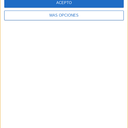
ACEPTO
MÁS OPCIONES
Buscar
Buscar
¿TE GUSTA NUESTRO MATERIAL?
Introduce tu email para unirte a otros
80.860 suscriptores.