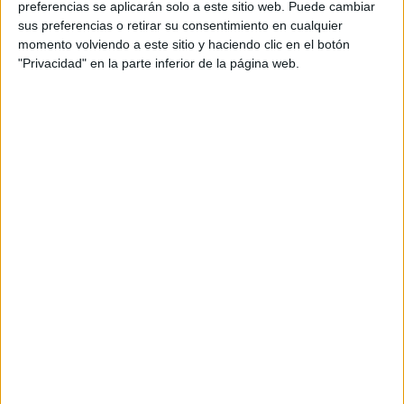
preferencias se aplicarán solo a este sitio web. Puede cambiar
sus preferencias o retirar su consentimiento en cualquier
momento volviendo a este sitio y haciendo clic en el botón
"Privacidad" en la parte inferior de la página web.
Acerca de María Olivares
El autor no ha proporcionado ninguna información.
DEJA UNA RESPUESTA
Tu dirección de correo electrónico no será
publicada.
Los campos obligatorios están marcados
con
*
Comentario
*