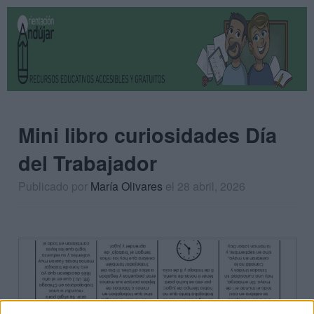
Mini libro curiosidades Día
del Trabajador
Publicado por
María Olivares
el 28 abril, 2026