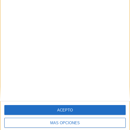
Nombre
*
Correo electrónico
*
Web
ACEPTO
MÁS OPCIONES