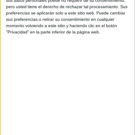
sus datos personales puede no requerir de su consentimiento,
pero usted tiene el derecho de rechazar tal procesamiento. Sus
preferencias se aplicarán solo a este sitio web. Puede cambiar
sus preferencias o retirar su consentimiento en cualquier
momento volviendo a este sitio y haciendo clic en el botón
"Privacidad" en la parte inferior de la página web.
Acerca de orientacionandujar
Orientación Andújar no es solo un blog, es la apuesta
personal de dos profesores Ginés y Maribel, que
además de ser pareja, son los encargados de los
contenidos que encontramos dentro del blog y en el
cual, vuelcan la mayor parte del tiempo, que sus tareas
como docentes, y voluntarios en sus meses de verano
les permite.
DEJA UNA RESPUESTA