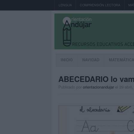
LENGUA
COMPRENSIÓN LECTORA
MA
INICIO
NAVIDAD
MATEMÁTIC
ABECEDARIO lo vamo
Publicado por
orientacionandujar
el 29 abril