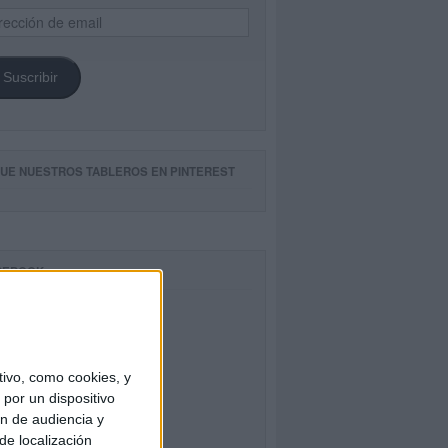
ección
il
Suscribir
GUE NUESTROS TABLEROS EN PINTEREST
CEBOOK
ivo, como cookies, y
por un dispositivo
ón de audiencia y
de localización