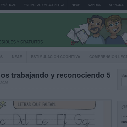
TEMÁTICAS
ESTIMULACION COGNITIVA
NEAE
NAVIDAD
ATENCIÓN
AS
NEAE
ESTIMULACION COGNITIVA
COMPRENSIÓN LEC
s trabajando y reconociendo 5
Bus
, 2026
¿T
Int
sus