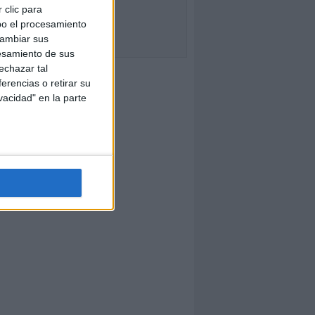
 clic para
bo el procesamiento
cambiar sus
esamiento de sus
echazar tal
erencias o retirar su
vacidad" en la parte