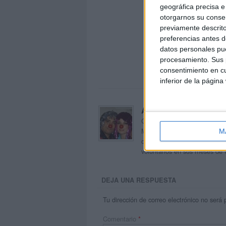
geográfica precisa e 
otorgarnos su conse
previamente descrito
preferencias antes d
datos personales pue
procesamiento. Sus p
consentimiento en cu
inferior de la página
Acerca de orientacion
Orientación Andújar no es sol
Maribel, que además de ser p
M
dentro del blog y en el cual,
voluntarios en sus meses de 
DEJA UNA RESPUESTA
Tu dirección de correo electrónico no será 
Comentario
*