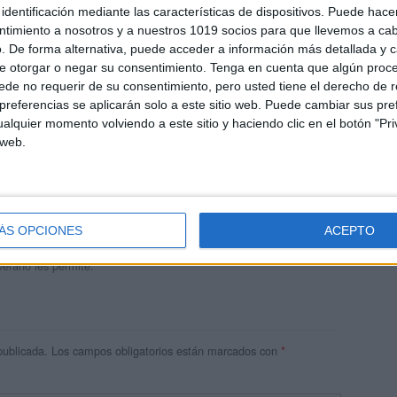
identificación mediante las características de dispositivos. Puede hacer
ntimiento a nosotros y a nuestros 1019 socios para que llevemos a ca
. De forma alternativa, puede acceder a información más detallada y 
e otorgar o negar su consentimiento.
Tenga en cuenta que algún proc
de no requerir de su consentimiento, pero usted tiene el derecho de r
referencias se aplicarán solo a este sitio web. Puede cambiar sus pref
alquier momento volviendo a este sitio y haciendo clic en el botón "Pri
 web.
andujar
o un blog, es la apuesta personal de dos profesores Ginés y
areja, son los encargados de los contenidos que encontramos
ÁS OPCIONES
ACEPTO
 vuelcan la mayor parte del tiempo, que sus tareas como docentes, y
verano les permite.
publicada.
Los campos obligatorios están marcados con
*