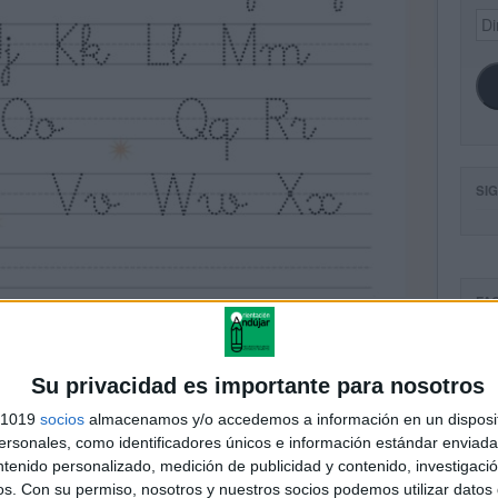
Dir
de
ema
SI
FA
Su privacidad es importante para nosotros
s 1019
socios
almacenamos y/o accedemos a información en un disposit
sonales, como identificadores únicos e información estándar enviada 
ntenido personalizado, medición de publicidad y contenido, investigaci
os.
Con su permiso, nosotros y nuestros socios podemos utilizar datos 