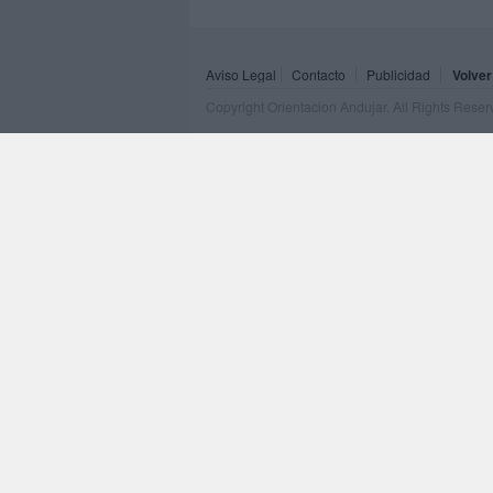
Aviso Legal
Contacto
Publicidad
Volver
Copyright Orientacion Andujar. All Rights Rese