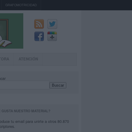
GRAFOMOTRICIDAD
TORA
ATENCIÓN
car
Buscar
E GUSTA NUESTRO MATERIAL?
roduce tu email para unirte a otros 80.870
criptores.