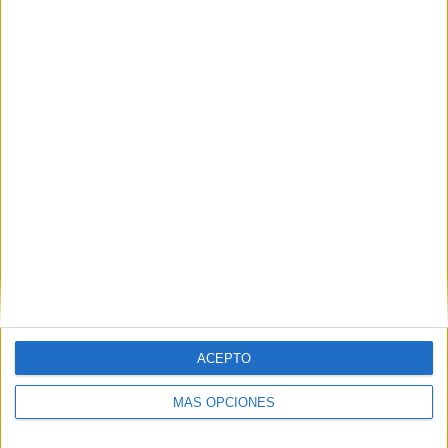
Nombre
*
Correo electrónico
*
Web
ACEPTO
MÁS OPCIONES