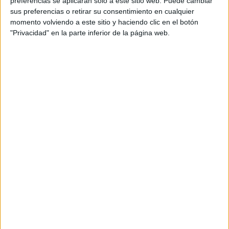
preferencias se aplicarán solo a este sitio web. Puede cambiar
sus preferencias o retirar su consentimiento en cualquier
Acerca de María Olivares
momento volviendo a este sitio y haciendo clic en el botón
"Privacidad" en la parte inferior de la página web.
El autor no ha proporcionado ninguna información.
DEJA UNA RESPUESTA
Tu dirección de correo electrónico no será
publicada.
Los campos obligatorios están marcados
con
*
Comentario
*