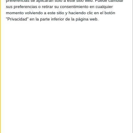
preferencias se aplicarán solo a este sitio web. Puede cambiar
sus preferencias o retirar su consentimiento en cualquier
Acerca de María Olivares
momento volviendo a este sitio y haciendo clic en el botón
"Privacidad" en la parte inferior de la página web.
El autor no ha proporcionado ninguna información.
DEJA UNA RESPUESTA
Tu dirección de correo electrónico no será
publicada.
Los campos obligatorios están marcados
con
*
Comentario
*