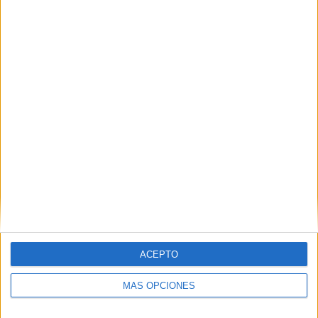
Nombre
*
Correo electrónico
*
Web
ACEPTO
MÁS OPCIONES