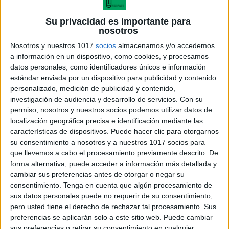
Su privacidad es importante para
nosotros
Nosotros y nuestros 1017
socios
almacenamos y/o accedemos
a información en un dispositivo, como cookies, y procesamos
datos personales, como identificadores únicos e información
estándar enviada por un dispositivo para publicidad y contenido
personalizado, medición de publicidad y contenido,
investigación de audiencia y desarrollo de servicios.
Con su
permiso, nosotros y nuestros socios podemos utilizar datos de
Juego lectura palabras
localización geográfica precisa e identificación mediante las
características de dispositivos. Puede hacer clic para otorgarnos
su consentimiento a nosotros y a nuestros 1017 socios para
que llevemos a cabo el procesamiento previamente descrito. De
forma alternativa, puede acceder a información más detallada y
Acerca de María Olivares
cambiar sus preferencias antes de otorgar o negar su
consentimiento.
Tenga en cuenta que algún procesamiento de
El autor no ha proporcionado ninguna información.
sus datos personales puede no requerir de su consentimiento,
pero usted tiene el derecho de rechazar tal procesamiento. Sus
preferencias se aplicarán solo a este sitio web. Puede cambiar
DEJA UNA RESPUESTA
sus preferencias o retirar su consentimiento en cualquier