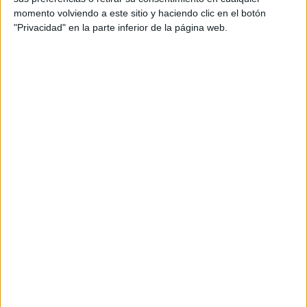
momento volviendo a este sitio y haciendo clic en el botón
Tu dirección de correo electrónico no será
"Privacidad" en la parte inferior de la página web.
publicada.
Los campos obligatorios están marcados
con
*
Comentario
*
Nombre
*
Correo electrónico
*