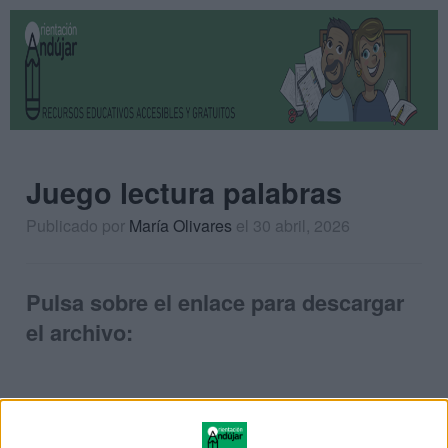
Juego lectura palabras
Publicado por
María Olivares
el 30 abril, 2026
Pulsa sobre el enlace para descargar
el archivo: