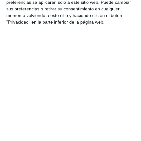
preferencias se aplicarán solo a este sitio web. Puede cambiar
sus preferencias o retirar su consentimiento en cualquier
momento volviendo a este sitio y haciendo clic en el botón
"Privacidad" en la parte inferior de la página web.
Acerca de María Olivares
El autor no ha proporcionado ninguna información.
DEJA UNA RESPUESTA
Tu dirección de correo electrónico no será
publicada.
Los campos obligatorios están marcados
con
*
Comentario
*