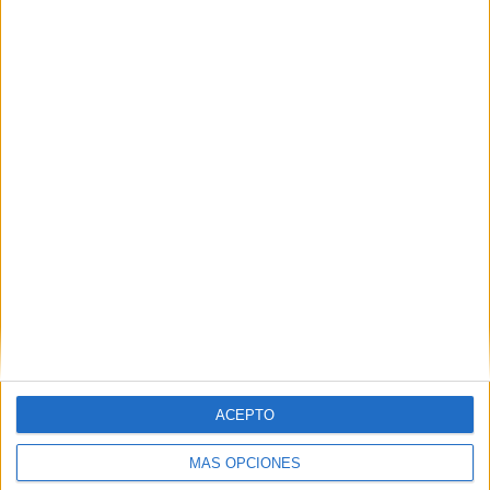
Nombre
*
Correo electrónico
*
Web
ACEPTO
MÁS OPCIONES