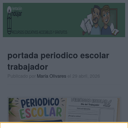
portada periodico escolar
trabajador
Publicado por
María Olivares
el 29 abril, 2026