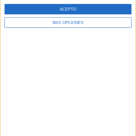
Web
ACEPTO
MÁS OPCIONES
Buscar
Buscar
¿TE GUSTA NUESTRO MATERIAL?