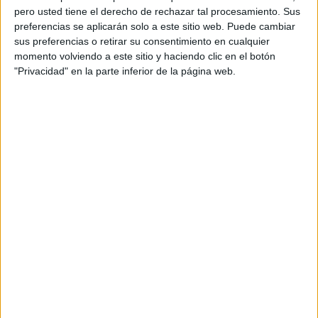
pero usted tiene el derecho de rechazar tal procesamiento. Sus
preferencias se aplicarán solo a este sitio web. Puede cambiar
sus preferencias o retirar su consentimiento en cualquier
momento volviendo a este sitio y haciendo clic en el botón
"Privacidad" en la parte inferior de la página web.
Acerca de orientacionandujar
Orientación Andújar no es solo un blog, es la apuesta
personal de dos profesores Ginés y Maribel, que
además de ser pareja, son los encargados de los
contenidos que encontramos dentro del blog y en el
cual, vuelcan la mayor parte del tiempo, que sus tareas
como docentes, y voluntarios en sus meses de verano
les permite.
DEJA UNA RESPUESTA
Tu dirección de correo electrónico no será