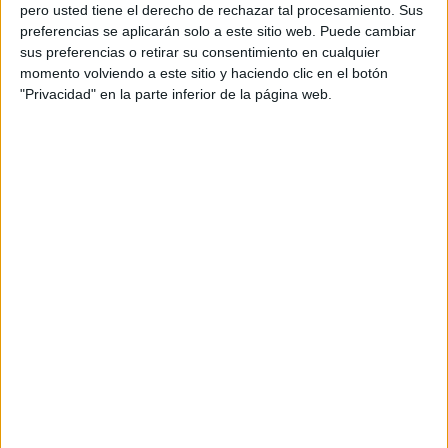
pero usted tiene el derecho de rechazar tal procesamiento. Sus
preferencias se aplicarán solo a este sitio web. Puede cambiar
sus preferencias o retirar su consentimiento en cualquier
momento volviendo a este sitio y haciendo clic en el botón
Acerca de orientacionandujar
"Privacidad" en la parte inferior de la página web.
Orientación Andújar no es solo un blog, es la apuesta
personal de dos profesores Ginés y Maribel, que
además de ser pareja, son los encargados de los
contenidos que encontramos dentro del blog y en el
cual, vuelcan la mayor parte del tiempo, que sus tareas
como docentes, y voluntarios en sus meses de verano
les permite.
DEJA UNA RESPUESTA
Tu dirección de correo electrónico no será
publicada.
Los campos obligatorios están marcados
con
*