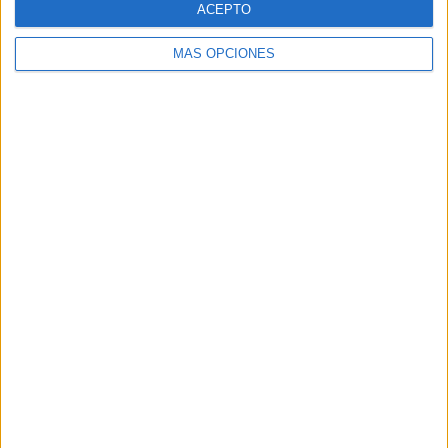
ACEPTO
MÁS OPCIONES
Buscar
Buscar
¿TE GUSTA NUESTRO MATERIAL?
Introduce tu email para unirte a otros
80.864 suscriptores.